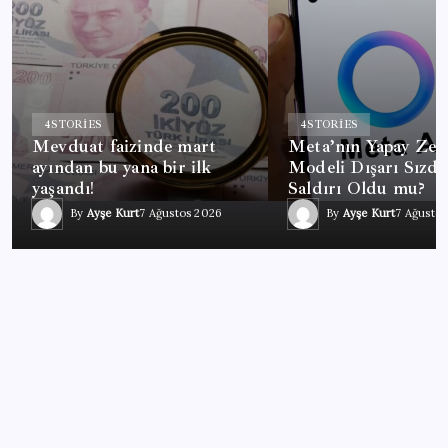
4
STORIES
4
STORIES
Mevduat faizinde mart
Meta’nın Yapay Zek
ayından bu yana bir ilk
Modeli Dışarı Sızdı:
yaşandı!
Saldırı Oldu mu?
By
Ayşe Kurt
7 Ağustos 2026
By
Ayşe Kurt
7 Ağusto
EKONOMI