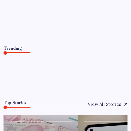
EKONOMI
Meta’nın Yapay Zeka Modeli Dışarı
Sızdı: Siber Saldırı Oldu mu?
By
Ayşe Kurt
7 Ağustos 2026
Trending
Meta’nın Yapay Zeka Modeli Dışarı Sızdı: Siber Saldırı
Oldu mu?
7 Ağustos 2026
0
Top Stories
View All Stories