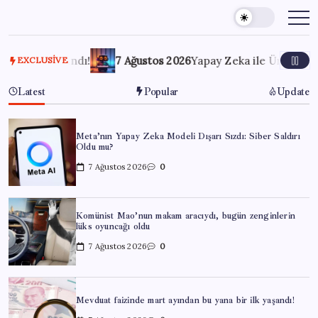
Skip
to
content
 yaşandı!
7 Ağustos 2026
Yapay Zeka ile Üretilen Müziklere
EXCLUSIVE
Latest
Popular
Update
Meta’nın Yapay Zeka Modeli Dışarı Sızdı: Siber Saldırı
Oldu mu?
7 Ağustos 2026
0
Komünist Mao’nun makam aracıydı, bugün zenginlerin
lüks oyuncağı oldu
7 Ağustos 2026
0
Mevduat faizinde mart ayından bu yana bir ilk yaşandı!