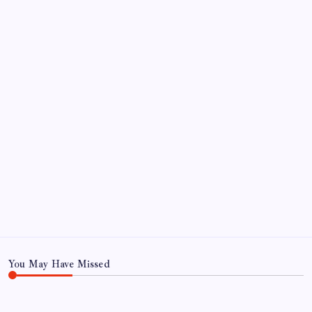
Sayaç
Kategoriler
Eğitim
Ekonomi
Haber
Sağlık
Teknoloji
You May Have Missed