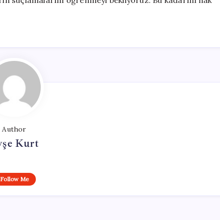
erin suçlamalarını öğrenmeyi bekliyoruz. Bu kadarını hak
Author
yşe Kurt
Follow Me