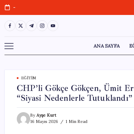
Skip
-
to
content
https://www.facebook.com/
https://twitter.com/
https://t.me/
https://www.instagram.com/
https://youtube.com/
ANA SAYFA
E
EĞITIM
CHP’li Gökçe Gökçen, Ümit Erk
“Siyasi Nedenlerle Tutuklandı”
By
Ayşe Kurt
16 Mayıs 2026
1 Min Read