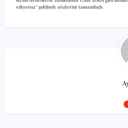
siyasi nedenlerle tutuklanan Ümit Erkol gibi isiml
ediyoruz” şeklinde sözlerini tamamladı.
A