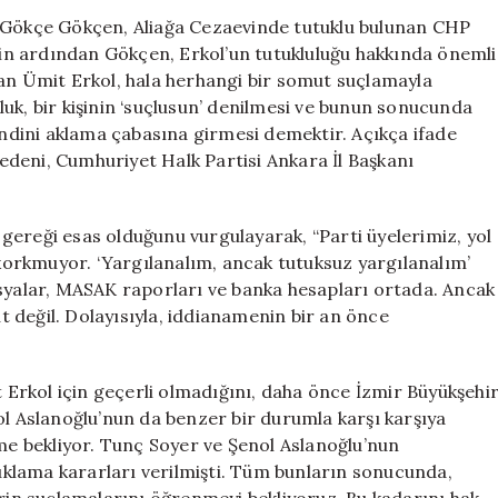
Erkol’un
i Gökçe Gökçen, Aliağa Cezaevinde tutuklu bulunan CHP
Tutukluluğunu
etin ardından Gökçen, Erkol’un tutukluluğu hakkında önemli
Eleştirdi:
nan Ümit Erkol, hala herhangi bir somut suçlamayla
“Siyasi
uk, bir kişinin ‘suçlusun’ denilmesi ve bunun sonucunda
Nedenlerle
dini aklama çabasına girmesi demektir. Açıkça ifade
Tutuklandı”
deni, Cumhuriyet Halk Partisi Ankara İl Başkanı
için
gereği esas olduğunu vurgulayarak, “Parti üyelerimiz, yol
orkmuyor. ‘Yargılanalım, ancak tutuksuz yargılanalım’
osyalar, MASAK raporları ve banka hesapları ortada. Ancak
ut değil. Dolayısıyla, iddianamenin bir an önce
Erkol için geçerli olmadığını, daha önce İzmir Büyükşehi
ol Aslanoğlu’nun da benzer bir durumla karşı karşıya
ame bekliyor. Tunç Soyer ve Şenol Aslanoğlu’nun
tuklama kararları verilmişti. Tüm bunların sonucunda,