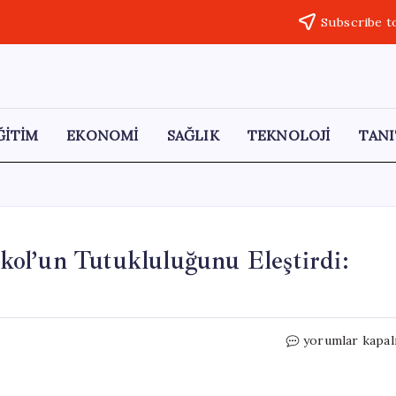
Subscribe t
ĞİTİM
EKONOMİ
SAĞLIK
TEKNOLOJİ
TANI
ol’un Tutukluluğunu Eleştirdi:
CHP’li
yorumlar kapal
Gökçe
Gökçen,
Ümit