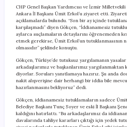
CHP Genel Başkan Yardımcısı ve İzmir Milletvekil
Ankara İl Başkanı Ümit Erkol’u ziyaret etti. Ziyar
açıklamalarda bulundu. “Son bir ay içinde tutukla
karşılaşmadı” diyen Gökçen, “İddianamesiz tutuklul
aylarca suçlamaların detaylarını öğrenemeden ken
etmek gerekirse, Ümit Erkol’un tutuklanmasının ne
olmasıdır” şeklinde konuştu.
Gökçen, Türkiye’de tutuksuz yargılamanın yasalar 
arkadaşlarımız ve başkanlarımız yargılanmaktan k
diyorlar. Soruları yanıtlamaya hazırız. Şu anda d
nakit alışverişine dair herhangi bir iddia bile mevc
hazırlanmasını bekliyoruz” dedi.
Gökçen, iddianamesiz tutuklamaların sadece Ümit 
Belediye Başkanı Tunç Soyer ve eski İl Başkanı Şen
kaldığını hatırlattı. “Bu arkadaşlarımız da iddian
davalarında tahliye kararları çıktığı için yedek tu