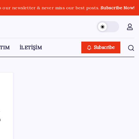
o our newsletter & never miss our best posts.
Subscribe Now!
TIM
İLETİŞİM
Subscribe
SON YAZILAR
ı
Eskişehir’de 2 belediye başkanı YENİ
Parti’ye geçti