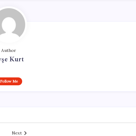
Author
yşe Kurt
Follow Me
Next