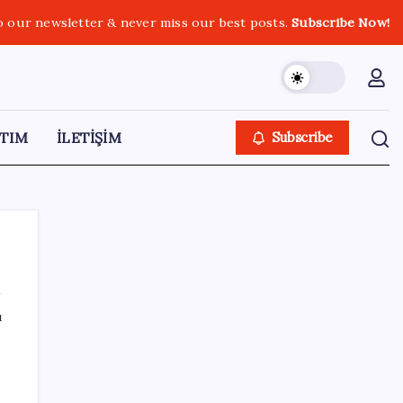
o our newsletter & never miss our best posts.
Subscribe Now!
TIM
İLETİŞİM
Subscribe
ı
SON YAZILAR
Cezaevlerinde iğne atsan yere düşmez