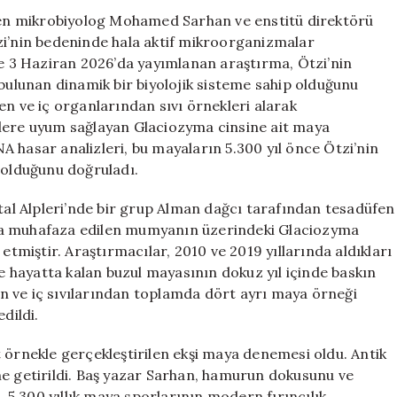
Antik
en mikrobiyolog Mohamed Sarhan ve enstitü direktörü
Ekmek
zi’nin bedeninde hala aktif mikroorganizmalar
Deneyimi
 3 Haziran 2026’da yayımlanan araştırma, Ötzi’nin
için
 bulunan dinamik bir biyolojik sisteme sahip olduğunu
en ve iç organlarından sıvı örnekleri alarak
mlere uyum sağlayan Glaciozyma cinsine ait maya
DNA hasar analizleri, bu mayaların 5.300 yıl önce Ötzi’nin
 olduğunu doğruladı.
ztal Alpleri’nde bir grup Alman dağcı tarafından tesadüfen
ta muhafaza edilen mumyanın üzerindeki Glaciozyma
miştir. Araştırmacılar, 2010 ve 2019 yıllarında aldıkları
de hayatta kalan buzul mayasının dokuz yıl içinde baskın
den ve iç sıvılarından toplamda dört ayrı maya örneği
dildi.
 örnekle gerçekleştirilen ekşi maya denemesi oldu. Antik
ne getirildi. Baş yazar Sarhan, hamurun dokusunu ve
, 5.300 yıllık maya sporlarının modern fırıncılık