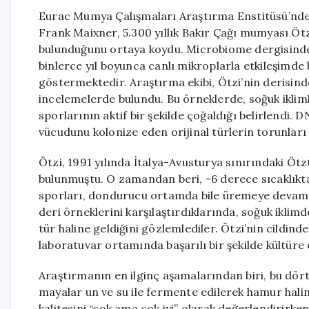
Eurac Mumya Çalışmaları Araştırma Enstitüsü’nd
Frank Maixner, 5.300 yıllık Bakır Çağı mumyası Öt
bulunduğunu ortaya koydu. Microbiome dergisinde
binlerce yıl boyunca canlı mikroplarla etkileşimde
göstermektedir. Araştırma ekibi, Ötzi’nin derisind
incelemelerde bulundu. Bu örneklerde, soğuk ikli
sporlarının aktif bir şekilde çoğaldığı belirlendi. 
vücudunu kolonize eden orijinal türlerin torunları
Ötzi, 1991 yılında İtalya-Avusturya sınırındaki Öt
bulunmuştu. O zamandan beri, -6 derece sıcaklık
sporları, dondurucu ortamda bile üremeye devam et
deri örneklerini karşılaştırdıklarında, soğuk iklim
tür haline geldiğini gözlemlediler. Ötzi’nin cildin
laboratuvar ortamında başarılı bir şekilde kültüre e
Araştırmanın en ilginç aşamalarından biri, bu dört
mayalar un ve su ile fermente edilerek hamur hali
kalitesini “çok ama çok iyi” olarak değerlendirirken