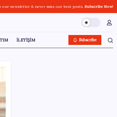
o our newsletter & never miss our best posts.
Subscribe Now!
TIM
İLETİŞİM
Subscribe
SON YAZILAR
Cezaevlerinde iğne atsan yere düşmez