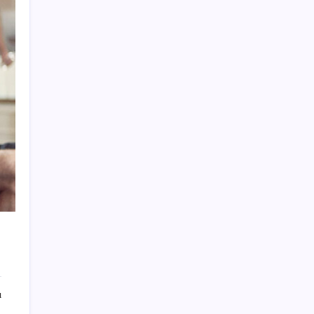
Resmi Gazete’de bugün (08.08.2026)
Pixel Telefonlara Yapay Zeka Destekli Saat
Tasarımları Geliyor
Google Messages’a Yeni Uzun Basma
Menüsü Geldi
BDDK’den yatırım araçlarına yeni çerçeve:
Bireysel limitlerde kurallar sil baştan
Eskişehir’de 2 belediye başkanı YENİ
Parti’ye geçti
Huawei Nova 16 SE 8500mAh Batarya ve
Uydu Bağlantısı ile Tanıtıldı
ABD ile ticaret gerilimine rağmen artış: Çin
malları tüm dünyayı sarıyor
Salgın hızla yayıldı: 1,5 milyon koli yumurta
toplatıldı
Yakıt sıkıntısı Rusya’ya 13 yıllık yasağı
ı
kaldırttı