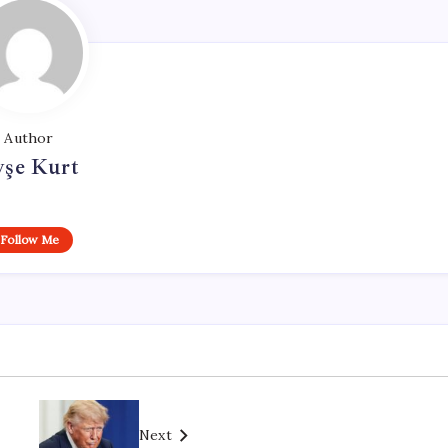
Author
yşe Kurt
Follow Me
Next