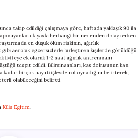
uzun
yaşa
için
yunca takip edildiği çalışmaya göre, haftada yaklaşık 90 ila
 yapmayanlara kıyasla herhangi bir nedenden dolayı erken
raştırmada en düşük ölüm riskinin, ağırlık
gibi aerobik egzersizlerle birleştiren kişilerde görüldüğü
aktiviteye ek olarak 1-2 saat ağırlık antrenmanı
ştüğü tespit edildi. Biliminsanları, kas dokusunun kan
 kadar birçok hayati işlevde rol oynadığını belirterek,
erli olabileceğini belirtti.
n
Kilis Egitim
.