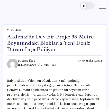
Skip
to
content
EĞITIM
Akdeniz’de Dev Bir Proje: 33 Metre
Boyutundaki Bloklarla Yeni Deniz
Duvarı İnşa Ediliyor
Akdeniz’de
By
Ayşe Kurt
yorumlar kapalı
Dev
11 Mayıs 2026
2 Min Read
Bir
Proje:
33
İtalya, Akdeniz’deki en büyük deniz mühendisliği
Metre
projelerinden birini hayata geçirmek için kolları sıvadı.
Boyutundaki
Bloklarla
Cenova Limanı açıklarında başlatılan bu heyecan verici
Yeni
projeyle, denizin ortasına yaklaşık 6 kilometre uzunluğunda
Deniz
dev bir bariyer inşa ediliyor. Proje kapsamında, toplamda 33
Duvarı
metre uzunluğunda “mega bloklar” kullanılacak. Bu girişim,
İnşa
Avrupa’nın ticaret kapasitesini artırmayı ve modern deniz