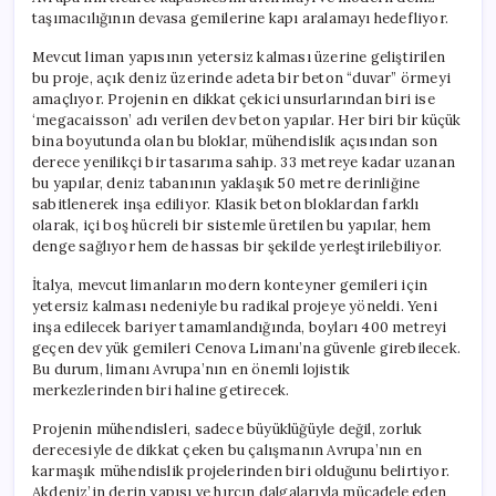
Ediliyor
taşımacılığının devasa gemilerine kapı aralamayı hedefliyor.
için
Mevcut liman yapısının yetersiz kalması üzerine geliştirilen
bu proje, açık deniz üzerinde adeta bir beton “duvar” örmeyi
amaçlıyor. Projenin en dikkat çekici unsurlarından biri ise
‘megacaisson’ adı verilen dev beton yapılar. Her biri bir küçük
bina boyutunda olan bu bloklar, mühendislik açısından son
derece yenilikçi bir tasarıma sahip. 33 metreye kadar uzanan
bu yapılar, deniz tabanının yaklaşık 50 metre derinliğine
sabitlenerek inşa ediliyor. Klasik beton bloklardan farklı
olarak, içi boş hücreli bir sistemle üretilen bu yapılar, hem
denge sağlıyor hem de hassas bir şekilde yerleştirilebiliyor.
İtalya, mevcut limanların modern konteyner gemileri için
yetersiz kalması nedeniyle bu radikal projeye yöneldi. Yeni
inşa edilecek bariyer tamamlandığında, boyları 400 metreyi
geçen dev yük gemileri Cenova Limanı’na güvenle girebilecek.
Bu durum, limanı Avrupa’nın en önemli lojistik
merkezlerinden biri haline getirecek.
Projenin mühendisleri, sadece büyüklüğüyle değil, zorluk
derecesiyle de dikkat çeken bu çalışmanın Avrupa’nın en
karmaşık mühendislik projelerinden biri olduğunu belirtiyor.
Akdeniz’in derin yapısı ve hırçın dalgalarıyla mücadele eden