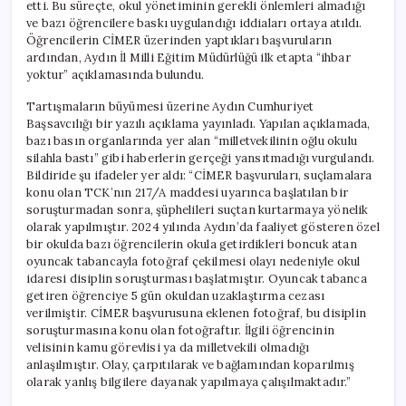
etti. Bu süreçte, okul yönetiminin gerekli önlemleri almadığı
ve bazı öğrencilere baskı uygulandığı iddiaları ortaya atıldı.
Öğrencilerin CİMER üzerinden yaptıkları başvuruların
ardından, Aydın İl Milli Eğitim Müdürlüğü ilk etapta “ihbar
yoktur” açıklamasında bulundu.
Tartışmaların büyümesi üzerine Aydın Cumhuriyet
Başsavcılığı bir yazılı açıklama yayınladı. Yapılan açıklamada,
bazı basın organlarında yer alan “milletvekilinin oğlu okulu
silahla bastı” gibi haberlerin gerçeği yansıtmadığı vurgulandı.
Bildiride şu ifadeler yer aldı: “CİMER başvuruları, suçlamalara
konu olan TCK’nın 217/A maddesi uyarınca başlatılan bir
soruşturmadan sonra, şüphelileri suçtan kurtarmaya yönelik
olarak yapılmıştır. 2024 yılında Aydın’da faaliyet gösteren özel
bir okulda bazı öğrencilerin okula getirdikleri boncuk atan
oyuncak tabancayla fotoğraf çekilmesi olayı nedeniyle okul
idaresi disiplin soruşturması başlatmıştır. Oyuncak tabanca
getiren öğrenciye 5 gün okuldan uzaklaştırma cezası
verilmiştir. CİMER başvurusuna eklenen fotoğraf, bu disiplin
soruşturmasına konu olan fotoğraftır. İlgili öğrencinin
velisinin kamu görevlisi ya da milletvekili olmadığı
anlaşılmıştır. Olay, çarpıtılarak ve bağlamından koparılmış
olarak yanlış bilgilere dayanak yapılmaya çalışılmaktadır.”