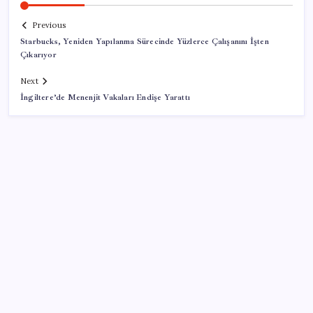
Previous
Starbucks, Yeniden Yapılanma Sürecinde Yüzlerce Çalışanını İşten
Çıkarıyor
Next
İngiltere’de Menenjit Vakaları Endişe Yarattı
SON YAZILAR
Pixel Telefonlara Yapay Zeka Destekli Saat
Tasarımları Geliyor