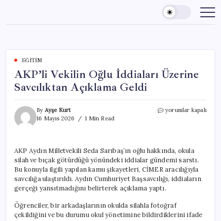
Skip
to
content
EĞITIM
AKP’li Vekilin Oğlu İddiaları Üzerine
Savcılıktan Açıklama Geldi
AKP’li
By
Ayşe Kurt
yorumlar kapalı
Vekilin
16 Mayıs 2026
1 Min Read
Oğlu
İddiaları
Üzerine
AKP Aydın Milletvekili Seda Sarıbaş’ın oğlu hakkında, okula
Savcılıktan
silah ve bıçak götürdüğü yönündeki iddialar gündemi sarstı.
Açıklama
Geldi
Bu konuyla ilgili yapılan kamu şikayetleri, CİMER aracılığıyla
için
savcılığa ulaştırıldı. Aydın Cumhuriyet Başsavcılığı, iddiaların
gerçeği yansıtmadığını belirterek açıklama yaptı.
Öğrenciler, bir arkadaşlarının okulda silahla fotoğraf
çekildiğini ve bu durumu okul yönetimine bildirdiklerini ifade