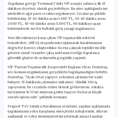
Uygulama gereği, Terminal 2’deki VİP araçlar yalnızca ilk 15
dakikayı ücretsiz olarak geçirebiliyor. Bu süre aşıldığında ise
sürücülere ağır para cezaları uygulanıyor. Cezalar şu şekilde
belirlenmiş: 15-30 dakika arası 1.000 TL, 30-45 dakika arası
3.000 TL, 45-60 dakika arası 5.000 TL, 60 dakikayı aşan
beklemelerde ise bir haftalık giriş yasağı uygulanıyor.
Yeni düzenlemeye karşı çıkan VİP taşımacılık sektörü
temsilcileri, ANFAŞ otoparkında toplanarak havalimanına
doğru bir konvoy oluşturdular. Korna çalarak tepkilerini dile
getiren esnaf, transfer çıkış noktasını trafiğe kapatınca
güvenlik güçleri ile aralarında gerginlik yaşandı.
VİP Turizm Taşımacılık Kooperatifi Başkanı Olcay Demirtaş,
söz konusu uygulamanın gerçeklerle bağdaşmadığını belirtti.
Demirtaş, “Uçak rötar yapıyor, yolcunun çıkması bir saati
buluyor. 15 dakikada çıkmamız imkansız. Günlük 300 iş
yapıyorum, bu cezalarla evime ekmek götüremem. Antalya
turizminin %70’ini minivan grubu taşıyor; bu karar küçük
esnafa işkencedir.” şeklinde konuştu.
Fraport TAV Antalya Havalimanı yönetimi, yapılan açıklamada
uygulamanın yolcu karşılama süreçlerini iyileştirmek, düzeni
sağlamak ve yolcu memnuniyetini artırmak amacı taşıdığı