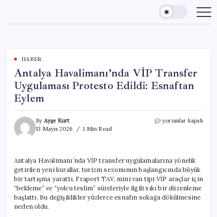
Skip
to
content
HABER
Antalya Havalimanı’nda VİP Transfer
Uygulaması Protesto Edildi: Esnaftan
Eylem
Antalya
By
Ayşe Kurt
yorumlar kapalı
Havalimanı’nda
13 Mayıs 2026
1 Min Read
VİP
Transfer
Uygulaması
Antalya Havalimanı’nda VİP transfer uygulamalarına yönelik
Protesto
getirilen yeni kurallar, turizm sezonunun başlangıcında büyük
Edildi:
Esnaftan
bir tartışma yarattı. Fraport TAV, mini van tipi VİP araçlar için
Eylem
“bekleme” ve “yolcu teslim” süreleriyle ilgili sıkı bir düzenleme
için
başlattı. Bu değişiklikler yüzlerce esnafın sokağa dökülmesine
neden oldu.