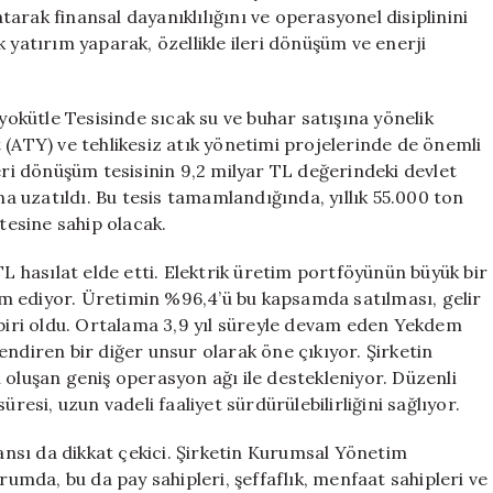
Hızlandırıyor!
atarak finansal dayanıklılığını ve operasyonel disiplinini
için
 yatırım yaparak, özellikle ileri dönüşüm ve enerji
iyokütle Tesisinde sıcak su ve buhar satışına yönelik
 (ATY) ve tehlikesiz atık yönetimi projelerinde de önemli
eri dönüşüm tesisinin 9,2 milyar TL değerindeki devlet
na uzatıldı. Bu tesis tamamlandığında, yıllık 55.000 ton
esine sahip olacak.
TL hasılat elde etti. Elektrik üretim portföyünün büyük bir
m ediyor. Üretimin %96,4’ü bu kapsamda satılması, gelir
iri oldu. Ortalama 3,9 yıl süreyle devam eden Yekdem
endiren bir diğer unsur olarak öne çıkıyor. Şirketin
 oluşan geniş operasyon ağı ile destekleniyor. Düzenli
resi, uzun vadeli faaliyet sürdürülebilirliğini sağlıyor.
nsı da dikkat çekici. Şirketin Kurumsal Yönetim
mda, bu da pay sahipleri, şeffaflık, menfaat sahipleri ve