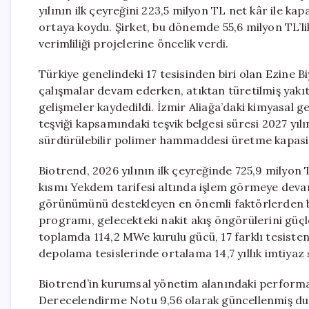
yılının ilk çeyreğini 223,5 milyon TL net kâr ile kap
ortaya koydu. Şirket, bu dönemde 55,6 milyon TL’lik
verimliliği projelerine öncelik verdi.
Türkiye genelindeki 17 tesisinden biri olan Ezine B
çalışmalar devam ederken, atıktan türetilmiş yakıt
gelişmeler kaydedildi. İzmir Aliağa’daki kimyasal g
teşviği kapsamındaki teşvik belgesi süresi 2027 yılı
sürdürülebilir polimer hammaddesi üretme kapasit
Biotrend, 2026 yılının ilk çeyreğinde 725,9 milyon 
kısmı Yekdem tarifesi altında işlem görmeye deva
görünümünü destekleyen en önemli faktörlerden b
programı, gelecekteki nakit akış öngörülerini güçl
toplamda 114,2 MWe kurulu gücü, 17 farklı tesisten
depolama tesislerinde ortalama 14,7 yıllık imtiyaz sü
Biotrend’in kurumsal yönetim alanındaki performa
Derecelendirme Notu 9,56 olarak güncellenmiş duru