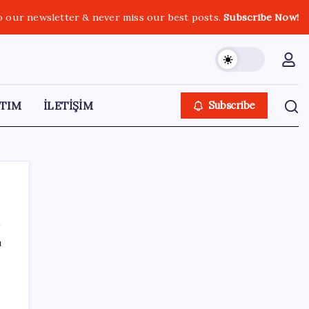
o our newsletter & never miss our best posts.
Subscribe Now!
TIM
İLETİŞİM
Subscribe
ı
SON YAZILAR
Resmi Gazete’de bugün (08.08.2026)