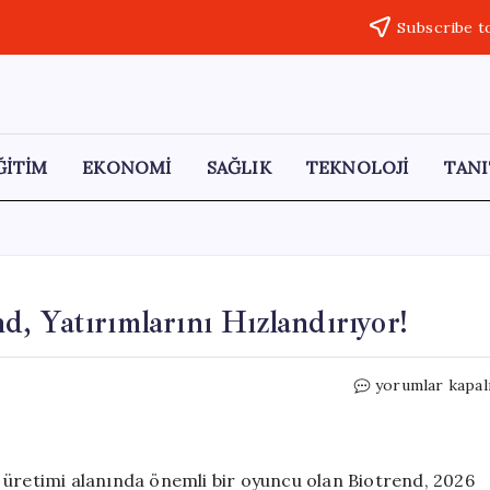
Subscribe t
ĞİTİM
EKONOMİ
SAĞLIK
TEKNOLOJİ
TANI
, Yatırımlarını Hızlandırıyor!
Atık
yorumlar kapal
Yönetiminde
Öncü
Biotrend,
Yatırımlarını
 üretimi alanında önemli bir oyuncu olan Biotrend, 2026