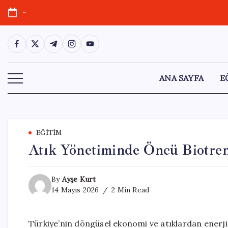
Skip
-
to
content
https://www.facebook.com/
https://twitter.com/
https://t.me/
https://www.instagram.com/
https://youtube.com/
ANA SAYFA
E
EĞITIM
Atık Yönetiminde Öncü Biotrend
By
Ayşe Kurt
14 Mayıs 2026
2 Min Read
Türkiye’nin döngüsel ekonomi ve atıklardan enerji