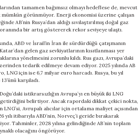
Rus
akıtlarından tamamen bağımsız olmayı hedeflese de, mevcut
LNG
ek mümkün görünmüyor. Enerji ekonomisi üzerine çalışan
İthalatında
ğinde AB’nin Rusya’dan aldığı sıvılaştırılmış doğal gaz
Tarihi
oranında bir artış göstererek rekor seviyeye ulaştı.
Artış
için
ında, ABD ve İsrail’in İran ile sürdürdüğü çatışmanın
Katar’dan gelen gaz sevkiyatlarının kısıtlanması yer
aklarına yönelmesini zorunlu kıldı. Rus gazı, Avrupa’daki
 üzerinden tedarik edilmeye devam ediyor. 2025 yılında AB
ro, LNG için ise 6,7 milyar euro harcadı. Rusya, bu yıl
 13’ünü karşıladı.
oğu’daki istikrarsızlığın Avrupa’yı en büyük iki LNG
getirdiğini belirtiyor. Ancak rapordaki dikkat çekici nokta
 LNG’si, Avrupalı alıcılar için ortalama maliyet açısından
 yılı itibarıyla ABD’nin, Norveç’i geride bırakarak
iyor. Tahminler, 2028 yılına gelindiğinde AB’nin toplam
aynaklı olacağını öngörüyor.