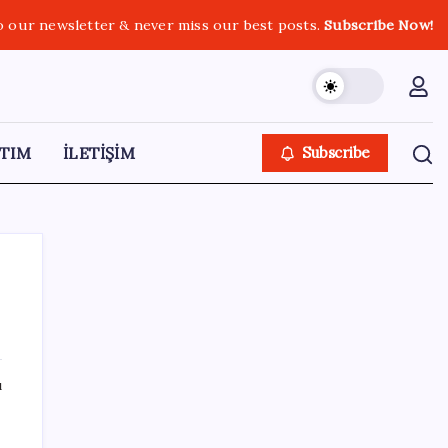
o our newsletter & never miss our best posts.
Subscribe Now!
TIM
İLETİŞİM
Subscribe
SON YAZILAR
ı
Hyundai IONIQ 6 Yenilendi: İşte Türkiye
Fiyatları