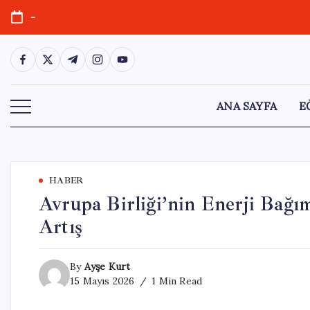
Skip
-
to
content
https://www.facebook.com/
https://twitter.com/
https://t.me/
https://www.instagram.com/
https://youtube.com/
ANA SAYFA
E
HABER
Avrupa Birliği’nin Enerji Bağım
Artış
By
Ayşe Kurt
15 Mayıs 2026
1 Min Read