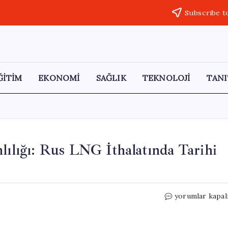
Subscribe t
ĞİTİM
EKONOMİ
SAĞLIK
TEKNOLOJİ
TANI
lılığı: Rus LNG İthalatında Tarihi
Avrupa
yorumlar kapal
Birliği’nin
Enerji
Bağımlılığı: