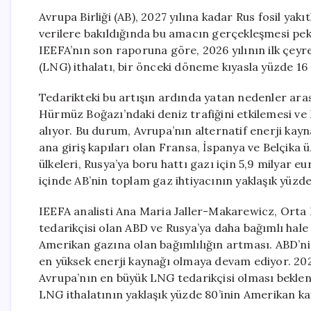
Avrupa Birliği (AB), 2027 yılına kadar Rus fosil y
verilere bakıldığında bu amacın gerçekleşmesi p
IEEFA’nın son raporuna göre, 2026 yılının ilk çeyre
(LNG) ithalatı, bir önceki döneme kıyasla yüzde 16 
Tedarikteki bu artışın ardında yatan nedenler aras
Hürmüz Boğazı’ndaki deniz trafiğini etkilemesi ve 
alıyor. Bu durum, Avrupa’nın alternatif enerji kayn
ana giriş kapıları olan Fransa, İspanya ve Belçika
ülkeleri, Rusya’ya boru hattı gazı için 5,9 milyar eu
içinde AB’nin toplam gaz ihtiyacının yaklaşık yüzde
IEEFA analisti Ana Maria Jaller-Makarewicz, Orta D
tedarikçisi olan ABD ve Rusya’ya daha bağımlı hale 
Amerikan gazına olan bağımlılığın artması. ABD’nin
en yüksek enerji kaynağı olmaya devam ediyor. 2026
Avrupa’nın en büyük LNG tedarikçisi olması beklen
LNG ithalatının yaklaşık yüzde 80’inin Amerikan k