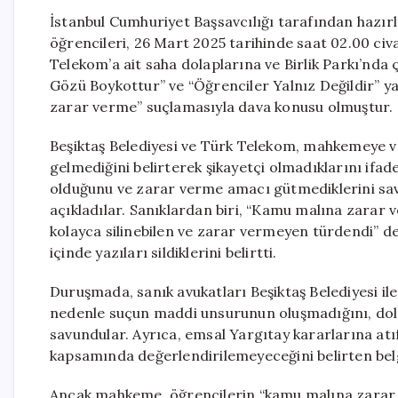
İstanbul Cumhuriyet Başsavcılığı tarafından hazır
öğrencileri, 26 Mart 2025 tarihinde saat 02.00 civ
Telekom’a ait saha dolaplarına ve Birlik Parkı’nda ç
Gözü Boykottur” ve “Öğrenciler Yalnız Değildir” y
zarar verme” suçlamasıyla dava konusu olmuştur.
Beşiktaş Belediyesi ve Türk Telekom, mahkemeye v
gelmediğini belirterek şikayetçi olmadıklarını ifade
olduğunu ve zarar verme amacı gütmediklerini savu
açıkladılar. Sanıklardan biri, “Kamu malına zarar
kolayca silinebilen ve zarar vermeyen türdendi” de
içinde yazıları sildiklerini belirtti.
Duruşmada, sanık avukatları Beşiktaş Belediyesi il
nedenle suçun maddi unsurunun oluşmadığını, dolay
savundular. Ayrıca, emsal Yargıtay kararlarına at
kapsamında değerlendirilemeyeceğini belirten bel
Ancak mahkeme, öğrencilerin “kamu malına zarar v