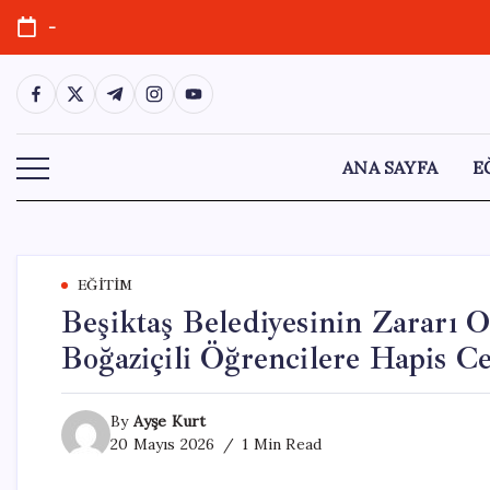
Skip
-
to
content
https://www.facebook.com/
https://twitter.com/
https://t.me/
https://www.instagram.com/
https://youtube.com/
ANA SAYFA
E
EĞITIM
Beşiktaş Belediyesinin Zararı O
Boğaziçili Öğrencilere Hapis Ce
By
Ayşe Kurt
20 Mayıs 2026
1 Min Read