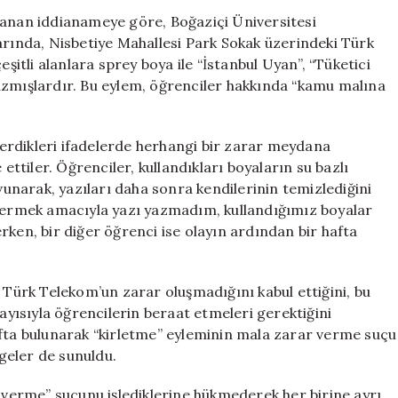
İddia
lanan iddianameye göre, Boğaziçi Üniversitesi
Ettiği
arında, Nisbetiye Mahallesi Park Sokak üzerindeki Türk
Davada
eşitli alanlara sprey boya ile “İstanbul Uyan”, “Tüketici
Boğaziçili
azmışlardır. Bu eylem, öğrenciler hakkında “kamu malına
Öğrencilere
Hapis
Cezası
erdikleri ifadelerde herhangi bir zarar meydana
Çıktı
 ettiler. Öğrenciler, kullandıkları boyaların su bazlı
için
narak, yazıları daha sonra kendilerinin temizlediğini
 vermek amacıyla yazı yazmadım, kullandığımız boyalar
rken, bir diğer öğrenci ise olayın ardından bir hafta
e Türk Telekom’un zarar oluşmadığını kabul ettiğini, bu
ısıyla öğrencilerin beraat etmeleri gerektiğini
ıfta bulunarak “kirletme” eyleminin mala zarar verme suçu
geler de sunuldu.
erme” suçunu işlediklerine hükmederek her birine ayrı