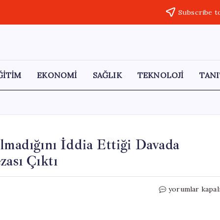
Subscribe t
ĞİTİM
EKONOMİ
SAĞLIK
TEKNOLOJİ
TANI
lmadığını İddia Ettiği Davada
zası Çıktı
Beşiktaş
yorumlar kapal
Belediyesinin
Zararı
Olmadığını