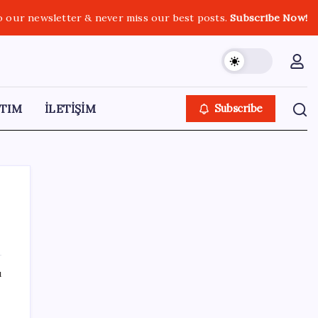
o our newsletter & never miss our best posts.
Subscribe Now!
TIM
İLETİŞİM
Subscribe
SON YAZILAR
ı
Yakıt sıkıntısı Rusya’ya 13 yıllık yasağı
kaldırttı