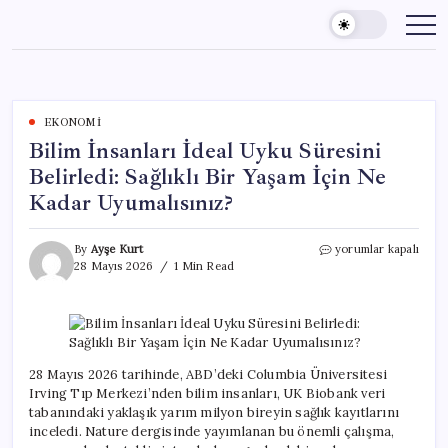
Skip
to
content
EKONOMI
Bilim İnsanları İdeal Uyku Süresini
Belirledi: Sağlıklı Bir Yaşam İçin Ne
Kadar Uyumalısınız?
Bilim
By
Ayşe Kurt
yorumlar kapalı
İnsanları
28 Mayıs 2026
1 Min Read
İdeal
Uyku
Süresini
Belirledi:
Sağlıklı
Bir
28 Mayıs 2026 tarihinde, ABD’deki Columbia Üniversitesi
Yaşam
Irving Tıp Merkezi’nden bilim insanları, UK Biobank veri
İçin
tabanındaki yaklaşık yarım milyon bireyin sağlık kayıtlarını
Ne
inceledi. Nature dergisinde yayımlanan bu önemli çalışma,
Kadar