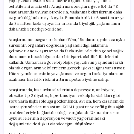
yapay zeka destekli sistemlerle organlardaki yaşlanma
Uyumalısınız?
belirtilerini analiz etti. Araştırma sonuçları, gece 6.4 ila 7.8
için
saat arasında uyuyan bireylerin, yaşlanma belirtilerinin daha
az görüldüğünü ortaya koydu. Bununla birlikte, 6 saatten az ya
da 8 saatten fazla uyuyanlar arasında biyolojik yaşlanmanın
daha hızlı ilerlediği belirlendi.
Araştırmanın başyazarı Junhao Wen, “Bu durum, yalnızca uyku
süresinin organları doğrudan yaşlandırdığı anlamına
gelmiyor. Ancak aşırı az ya da fazla uyku, vücudun genel sağlık
durumunun bozulduğuna dair bir işaret olabilir,” ifadelerini
kullandı. Uzmanlara göre biyolojik yaş, takvim yaşından farklı
olarak organların ve hücrelerin gerçek işlevselliğini yansıtıyor.
Hücre yenilenmesinin yavaşlaması ve organ fonksiyonlarının
azalması, hastalık riskini artırma potansiyeline sahip.
Araştırmada, kısa uyku sürelerinin depresyon, anksiyete,
obezite, tip 2 diyabet, hipertansiyon ve kalp hastalıkları gibi
sorunlarla ilişkili olduğu gözlemlendi. Ayrıca, hem kısa hem de
uzun uyku sürelerinin astım, KOAH, gastrit ve reflü gibi sağlık
problemleriyle bağlantılı olduğu vurgulandı. Uzmanlar, uzun
uyku sürelerinin depresyon ve vücut yağ oranındaki
değişimlerle de ilişkili olabileceğini düşünüyor.