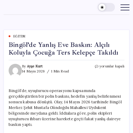
Skip
to
content
EĞITIM
Bingöl’de Yanlış Eve Baskın: Alçılı
Koluyla Çocuğa Ters Kelepçe Takıldı
Bingöl’de
By
Ayşe Kurt
yorumlar kapalı
Yanlış
14 Mayıs 2026
1 Min Read
Eve
Baskın:
Alçılı
Bingöl’de, uyuşturucu operasyonu kapsamında
Koluyla
gerçekleştirilen bir polis baskını, hedefin yanlış belirlenmesi
Çocuğa
Ters
sonucu kabusa dönüştü. Olay, 14 Mayıs 2026 tarihinde Bingöl
Kelepçe
Merkez Şehit Mustafa Gündoğdu Mahallesi Uydukent
Takıldı
bölgesinde meydana geldi. İddialara göre, polis ekipleri
için
uyuşturucu ihbarı üzerine harekete geçti fakat yanlış daireye
baskın yaptı.