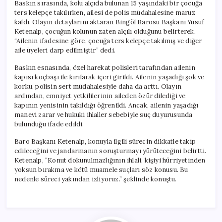
Baskın sırasında, kolu alçıda bulunan 15 yaşındaki bir çocuğa
ters kelepçe takılırken, ailesi de polis müdahalesine maruz
kaldı. Olayın detaylarını aktaran Bingöl Barosu Başkanı Yusuf
Ketenalp, çocuğun kolunun zaten alçılı olduğunu belirterek,
“Ailenin ifadesine göre, çocuğa ters kelepçe takılmış ve diğer
aile üyeleri darp edilmiştir” dedi.
Baskın esnasında, özel harekat polisleri tarafından ailenin
kapısı koçbaşı ile kırılarak içeri girildi. Ailenin yaşadığı şok ve
korku, polisin sert müdahalesiyle daha da arttı. Olayın
ardından, emniyet yetkililerinin aileden özür dilediği ve
kapının yenisinin takıldığı öğrenildi. Ancak, ailenin yaşadığı
manevi zarar ve hukuki ihlaller sebebiyle suç duyurusunda
bulunduğu ifade edildi.
Baro Başkanı Ketenalp, konuyla ilgili sürecin dikkatle takip
edileceğini ve jandarmanın soruşturmayı yürüteceğini belirtti.
Ketenalp, “Konut dokunulmazlığının ihlali, kişiyi hürriyetinden
yoksun bırakma ve kötü muamele suçları söz konusu. Bu
nedenle süreci yakından izliyoruz.” şeklinde konuştu.