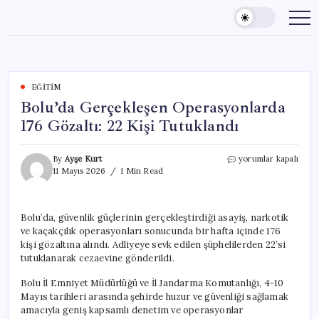
Skip
to
content
EĞITIM
Bolu’da Gerçekleşen Operasyonlarda
176 Gözaltı: 22 Kişi Tutuklandı
Bolu’da
By
Ayşe Kurt
yorumlar kapalı
Gerçekleşen
11 Mayıs 2026
1 Min Read
Operasyonlarda
176
Gözaltı:
Bolu’da, güvenlik güçlerinin gerçekleştirdiği asayiş, narkotik
22
ve kaçakçılık operasyonları sonucunda bir hafta içinde 176
Kişi
Tutuklandı
kişi gözaltına alındı. Adliyeye sevk edilen şüphelilerden 22’si
için
tutuklanarak cezaevine gönderildi.
Bolu İl Emniyet Müdürlüğü ve İl Jandarma Komutanlığı, 4-10
Mayıs tarihleri arasında şehirde huzur ve güvenliği sağlamak
amacıyla geniş kapsamlı denetim ve operasyonlar