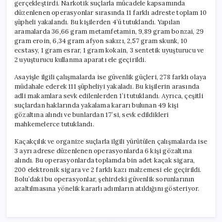
gerçekleştirdi. Narkotik suçlarla mücadele kapsamında
düzenlenen operasyonlar sırasında 11 farklı adreste toplam 10
şüpheli yakalandı. Bu kişilerden 4’ü tutuklandı. Yapılan
aramalarda 36,66 gram metamfetamin, 9,89 gram bonzai, 29
gram eroin, 6,34 gram afyon sakızı, 2,57 gram skunk, 10
ecstasy, 1 gram esrar, 1 gram kokain, 3 sentetik uyuşturucu ve
2 uyuşturucu kullanma aparatı ele geçirildi.
Asayişle ilgili çalışmalarda ise güvenlik güçleri, 278 farklı olaya
müdahale ederek 111 şüpheliyi yakaladı. Bu kişilerin arasında
adli makamlara sevk edilenlerden 1’i tutuklandı. Ayrıca, çeşitli
suçlardan haklarında yakalama kararı bulunan 49 kişi
gözaltına alındı ve bunlardan 17’si, sevk edildikleri
mahkemelerce tutuklandı.
Kaçakçılık ve organize suçlarla ilgili yürütülen çalışmalarda ise
3 ayrı adrese düzenlenen operasyonlarda 6 kişi gözaltına
alındı. Bu operasyonlarda toplamda bin adet kaçak sigara,
200 elektronik sigara ve 2 farklı kazı malzemesi ele geçirildi.
Bolu’daki bu operasyonlar, şehirdeki güvenlik sorunlarının
azaltılmasına yönelik kararlı adımların atıldığını gösteriyor.