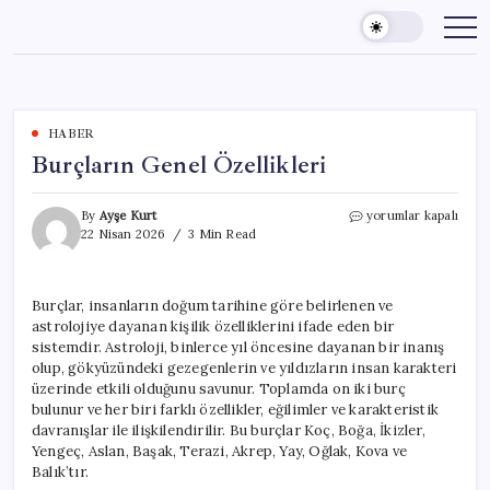
Skip
to
content
HABER
Burçların Genel Özellikleri
Burçların
By
Ayşe Kurt
yorumlar kapalı
Genel
22 Nisan 2026
3 Min Read
Özellikleri
için
Burçlar, insanların doğum tarihine göre belirlenen ve
astrolojiye dayanan kişilik özelliklerini ifade eden bir
sistemdir. Astroloji, binlerce yıl öncesine dayanan bir inanış
olup, gökyüzündeki gezegenlerin ve yıldızların insan karakteri
üzerinde etkili olduğunu savunur. Toplamda on iki burç
bulunur ve her biri farklı özellikler, eğilimler ve karakteristik
davranışlar ile ilişkilendirilir. Bu burçlar Koç, Boğa, İkizler,
Yengeç, Aslan, Başak, Terazi, Akrep, Yay, Oğlak, Kova ve
Balık’tır.