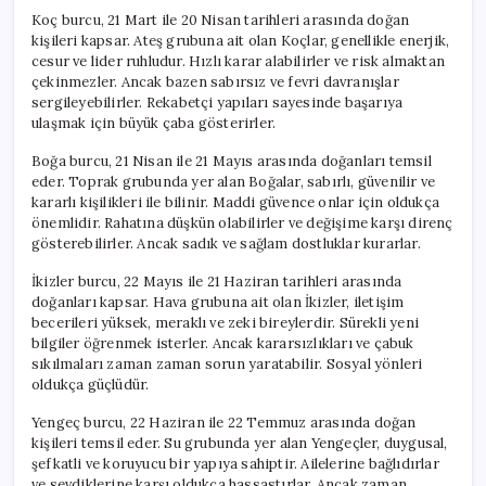
Koç burcu, 21 Mart ile 20 Nisan tarihleri arasında doğan
kişileri kapsar. Ateş grubuna ait olan Koçlar, genellikle enerjik,
cesur ve lider ruhludur. Hızlı karar alabilirler ve risk almaktan
çekinmezler. Ancak bazen sabırsız ve fevri davranışlar
sergileyebilirler. Rekabetçi yapıları sayesinde başarıya
ulaşmak için büyük çaba gösterirler.
Boğa burcu, 21 Nisan ile 21 Mayıs arasında doğanları temsil
eder. Toprak grubunda yer alan Boğalar, sabırlı, güvenilir ve
kararlı kişilikleri ile bilinir. Maddi güvence onlar için oldukça
önemlidir. Rahatına düşkün olabilirler ve değişime karşı direnç
gösterebilirler. Ancak sadık ve sağlam dostluklar kurarlar.
İkizler burcu, 22 Mayıs ile 21 Haziran tarihleri arasında
doğanları kapsar. Hava grubuna ait olan İkizler, iletişim
becerileri yüksek, meraklı ve zeki bireylerdir. Sürekli yeni
bilgiler öğrenmek isterler. Ancak kararsızlıkları ve çabuk
sıkılmaları zaman zaman sorun yaratabilir. Sosyal yönleri
oldukça güçlüdür.
Yengeç burcu, 22 Haziran ile 22 Temmuz arasında doğan
kişileri temsil eder. Su grubunda yer alan Yengeçler, duygusal,
şefkatli ve koruyucu bir yapıya sahiptir. Ailelerine bağlıdırlar
ve sevdiklerine karşı oldukça hassastırlar. Ancak zaman