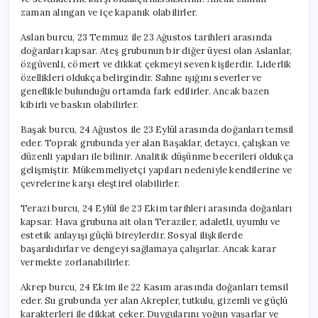
zaman alıngan ve içe kapanık olabilirler.
Aslan burcu, 23 Temmuz ile 23 Ağustos tarihleri arasında
doğanları kapsar. Ateş grubunun bir diğer üyesi olan Aslanlar,
özgüvenli, cömert ve dikkat çekmeyi seven kişilerdir. Liderlik
özellikleri oldukça belirgindir. Sahne ışığını severler ve
genellikle bulunduğu ortamda fark edilirler. Ancak bazen
kibirli ve baskın olabilirler.
Başak burcu, 24 Ağustos ile 23 Eylül arasında doğanları temsil
eder. Toprak grubunda yer alan Başaklar, detaycı, çalışkan ve
düzenli yapıları ile bilinir. Analitik düşünme becerileri oldukça
gelişmiştir. Mükemmeliyetçi yapıları nedeniyle kendilerine ve
çevrelerine karşı eleştirel olabilirler.
Terazi burcu, 24 Eylül ile 23 Ekim tarihleri arasında doğanları
kapsar. Hava grubuna ait olan Teraziler, adaletli, uyumlu ve
estetik anlayışı güçlü bireylerdir. Sosyal ilişkilerde
başarılıdırlar ve dengeyi sağlamaya çalışırlar. Ancak karar
vermekte zorlanabilirler.
Akrep burcu, 24 Ekim ile 22 Kasım arasında doğanları temsil
eder. Su grubunda yer alan Akrepler, tutkulu, gizemli ve güçlü
karakterleri ile dikkat çeker. Duygularını yoğun yaşarlar ve