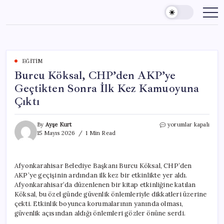
Skip
to
content
EĞITIM
Burcu Köksal, CHP’den AKP’ye
Geçtikten Sonra İlk Kez Kamuoyuna
Çıktı
Burcu
By
Ayşe Kurt
yorumlar kapalı
Köksal,
15 Mayıs 2026
1 Min Read
CHP’den
AKP’ye
Geçtikten
Afyonkarahisar Belediye Başkanı Burcu Köksal, CHP’den
Sonra
AKP’ye geçişinin ardından ilk kez bir etkinlikte yer aldı.
İlk
Kez
Afyonkarahisar’da düzenlenen bir kitap etkinliğine katılan
Kamuoyuna
Köksal, bu özel günde güvenlik önlemleriyle dikkatleri üzerine
Çıktı
çekti. Etkinlik boyunca korumalarının yanında olması,
için
güvenlik açısından aldığı önlemleri gözler önüne serdi.