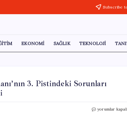
Subscribe t
ĞİTİM
EKONOMİ
SAĞLIK
TEKNOLOJİ
TANI
nı’nın 3. Pistindeki Sorunları
i
CHP’li
yorumlar kapal
Vekil
Esenboğa
Havalimanı’nın