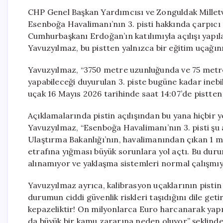
CHP Genel Başkan Yardımcısı ve Zonguldak Millet
Esenboğa Havalimanı’nın 3. pisti hakkında çarpıcı
Cumhurbaşkanı Erdoğan’ın katılımıyla açılışı yapıla
Yavuzyılmaz, bu pistten yalnızca bir eğitim uçağının
Yavuzyılmaz, “3750 metre uzunluğunda ve 75 metre 
yapabileceği duyurulan 3. piste bugüne kadar inebi
uçak 16 Mayıs 2026 tarihinde saat 14:07’de pistten 
Açıklamalarında pistin açılışından bu yana hiçbir 
Yavuzyılmaz, “Esenboğa Havalimanı’nın 3. pisti şu
Ulaştırma Bakanlığı’nın, havalimanından çıkan 1 mi
etrafına yığması büyük sorunlara yol açtı. Bu dur
alınamıyor ve yaklaşma sistemleri normal çalışmıy
Yavuzyılmaz ayrıca, kalibrasyon uçaklarının pistin u
durumun ciddi güvenlik riskleri taşıdığını dile geti
kepazeliktir! On milyonlarca Euro harcanarak yapıl
da büyük bir kamu zararına neden oluyor” şeklinde