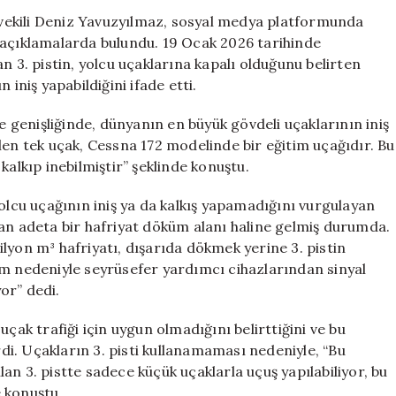
3.
vekili Deniz Yavuzyılmaz, sosyal medya platformunda
Pistindeki
 açıklamalarda bulundu. 19 Ocak 2026 tarihinde
Sorunları
n 3. pistin, yolcu uçaklarına kapalı olduğunu belirten
Açıkladı:
 iniş yapabildiğini ifade etti.
Sadece
1
genişliğinde, dünyanın en büyük gövdeli uçaklarının iniş
Uçak
len tek uçak, Cessna 172 modelinde bir eğitim uçağıdır. Bu
İnebildi
kalkıp inebilmiştir” şeklinde konuştu.
için
yolcu uçağının iniş ya da kalkış yapamadığını vurgulayan
 an adeta bir hafriyat döküm alanı haline gelmiş durumda.
lyon m³ hafriyatı, dışarıda dökmek yerine 3. pistin
um nedeniyle seyrüsefer yardımcı cihazlarından sinyal
or” dedi.
çak trafiği için uygun olmadığını belirttiğini ve bu
rdi. Uçakların 3. pisti kullanamaması nedeniyle, “Bu
an 3. pistte sadece küçük uçaklarla uçuş yapılabiliyor, bu
 konuştu.