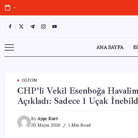
Skip
-
to
content
https://www.facebook.com/
https://twitter.com/
https://t.me/
https://www.instagram.com/
https://youtube.com/
ANA SAYFA
E
EĞITIM
CHP’li Vekil Esenboğa Havalima
Açıkladı: Sadece 1 Uçak İnebild
By
Ayşe Kurt
20 Mayıs 2026
1 Min Read