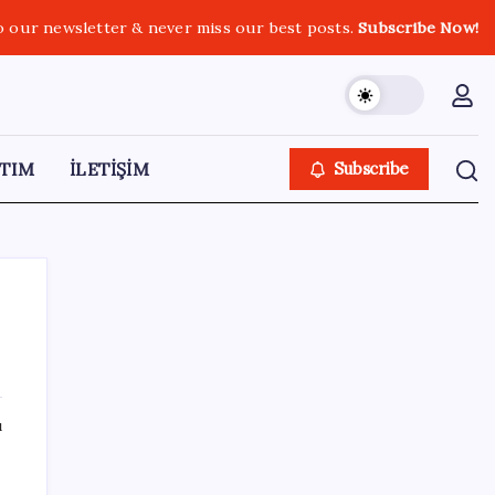
o our newsletter & never miss our best posts.
Subscribe Now!
TIM
İLETİŞİM
Subscribe
SON YAZILAR
ı
Hyundai IONIQ 6 Yenilendi: İşte Türkiye
Fiyatları