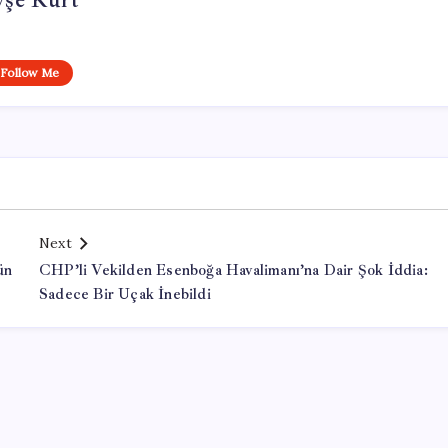
yşe Kurt
Follow Me
Next
ün
CHP’li Vekilden Esenboğa Havalimanı’na Dair Şok İddia:
Sadece Bir Uçak İnebildi