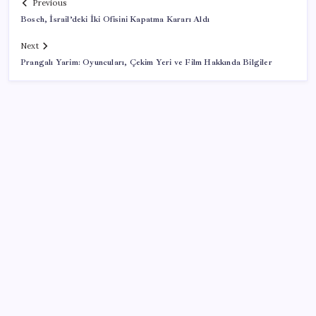
Previous
Bosch, İsrail’deki İki Ofisini Kapatma Kararı Aldı
Next
Prangalı Yarim: Oyuncuları, Çekim Yeri ve Film Hakkında Bilgiler
SON YAZILAR
Hyundai IONIQ 6 Yenilendi: İşte Türkiye Fiyatları
2026 ALES/2 soru kitapçığı ve cevap anahtarı ne
zaman erişime açılacak? ALES/2 soru kitapçığı ve
cevap anahtarı nasıl görüntülenir?