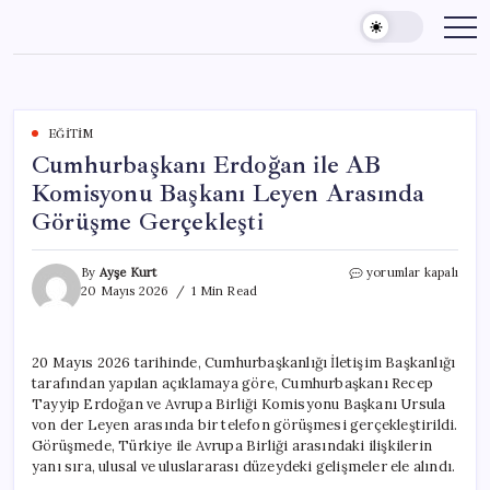
Skip
to
content
EĞITIM
Cumhurbaşkanı Erdoğan ile AB
Komisyonu Başkanı Leyen Arasında
Görüşme Gerçekleşti
Cumhurbaşkanı
By
Ayşe Kurt
yorumlar kapalı
Erdoğan
20 Mayıs 2026
1 Min Read
ile
AB
Komisyonu
20 Mayıs 2026 tarihinde, Cumhurbaşkanlığı İletişim Başkanlığı
Başkanı
tarafından yapılan açıklamaya göre, Cumhurbaşkanı Recep
Leyen
Arasında
Tayyip Erdoğan ve Avrupa Birliği Komisyonu Başkanı Ursula
Görüşme
von der Leyen arasında bir telefon görüşmesi gerçekleştirildi.
Gerçekleşti
Görüşmede, Türkiye ile Avrupa Birliği arasındaki ilişkilerin
için
yanı sıra, ulusal ve uluslararası düzeydeki gelişmeler ele alındı.