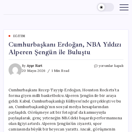
Skip
to
content
EĞITIM
Cumhurbaşkanı Erdoğan, NBA Yıldızı
Alperen Şengün ile Buluştu
Cumhurbaşkanı
By
Ayşe Kurt
yorumlar kapalı
Erdoğan,
20 Mayıs 2026
1 Min Read
NBA
Yıldızı
Alperen
Cumhurbaşkanı Recep Tayyip Erdoğan, Houston Rockets’ta
Şengün
forma giyen milli basketbolcu Alperen Şengün ile bir araya
ile
Buluştu
geldi. Kabul, Cumhurbaşkanlığı Külliyesi’nde gerçekleşti ve bu
için
an, Cumhurbaşkanlığı’nın sosyal medya hesaplarından
paylaşıldı. Görüşmeye ait bir fotoğraf da kamuoyuyla
paylaşılarak, genç yeteneğin NBA’deki başarılı performansına
olan ilgiyi artırdı. Alperen Şengün’ün ziyareti, spor
camiasında büyük bir heyecan yarattı. Ancak, görüşmenin