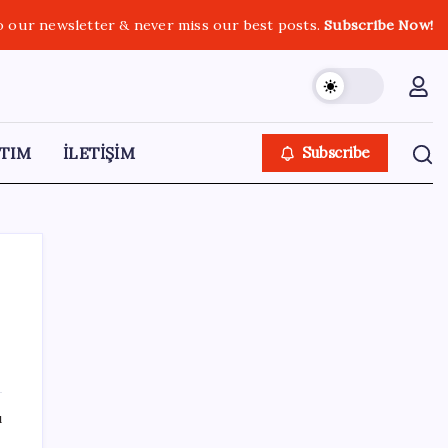
o our newsletter & never miss our best posts.
Subscribe Now!
TIM
İLETİŞİM
Subscribe
SON YAZILAR
Hyundai IONIQ 6 Yenilendi: İşte Türkiye
ı
Fiyatları