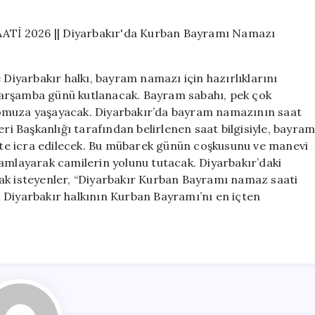
BAYRAMI
NAMAZI
SAATİ
2026
||
 Diyarbakır halkı, bayram namazı için hazırlıklarını
Diyarbakır’da
Çarşamba günü kutlanacak. Bayram sabahı, pek çok
Kurban
 omuza yaşayacak. Diyarbakır’da bayram namazının saat
Bayramı
Namazı
eri Başkanlığı tarafından belirlenen saat bilgisiyle, bayra
Ne
te icra edilecek. Bu mübarek günün coşkusunu ve manevi
Zaman
mamlayarak camilerin yolunu tutacak. Diyarbakır’daki
ve
ak isteyenler, “Diyarbakır Kurban Bayramı namaz saati
Saat
 Diyarbakır halkının Kurban Bayramı’nı en içten
Kaçta
Kılınacak?
için