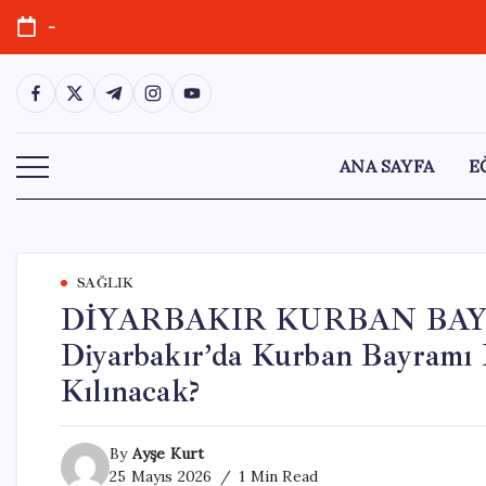
Skip
-
to
content
https://www.facebook.com/
https://twitter.com/
https://t.me/
https://www.instagram.com/
https://youtube.com/
ANA SAYFA
E
SAĞLIK
DİYARBAKIR KURBAN BAYR
Diyarbakır’da Kurban Bayramı
Kılınacak?
By
Ayşe Kurt
25 Mayıs 2026
1 Min Read