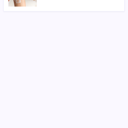
SON YAZILAR
Cezaevlerinde iğne atsan yere düşmez
Resmi Gazete’de bugün (08.08.2026)
Pixel Telefonlara Yapay Zeka Destekli Saat
Tasarımları Geliyor
Google Messages’a Yeni Uzun Basma Menüsü Geldi
BDDK’den yatırım araçlarına yeni çerçeve: Bireysel
limitlerde kurallar sil baştan