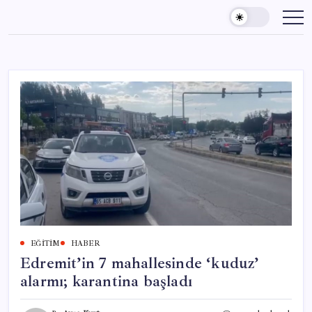
Skip
to
content
EĞITIM
HABER
Edremit’in 7 mahallesinde ‘kuduz’
alarmı; karantina başladı