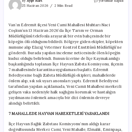
Edremit’in
By
Ayşe Kurt
yorumlar kapalı
7
25 Haziran 2026
2 Min Read
mahallesinde
‘kuduz’
alarmı;
Van’ın Edremit ilçesi Yeni Cami Mahallesi Muhtarı Naci
karantina
Coşkun’un 13 Haziran 2026’da İlçe Tarım ve Orman
başladı
için
Müdürlüğünü telefonla arayarak bir evin bahçesinde bir
köpeğin ölü olduğunu bildirdi. Bölgeye giden ekipler, köpekten
numune alıp Elazığ Veteriner Kontrol Enstitüsü Müdürlüğü’ne
gönderdi. Burada yapılan inceleme neticesinde ölen köpeğin
kuduz olduğu belirlendi. Bunun üzerine de İlçe Kaymakamlığı
başkanlığında toplanan İlçe Hayvan Zabıta Komisyonu, ilçenin
7 mahallesinde karantina uygulaması başlattı. Edremit
Belediyesine bağlı Zabıta Müdürlüğü ekipleri, mahallelerde
önlem alıp, sık sık uyarı anonsları yaptı. Edremit Belediyesi
tarafından yapılan açıklamada, Yeni Camii Mahallesi merkezli
gelişen vaka nedeniyle halk sağlığını korumak ve hastalığın
yayılmasını önlemek amacıyla bir dizi önlemin devreye
alındığı belirtildi.
7 MAHALLEDE HAYVAN HAREKETLERİ YASAKLANDI
İlçe Hayvan Sağlık Zabıtası Komisyonu’nun aldığı karar
doğrultusunda Merkez Cami, Yeni Mahalle, Elmalık, Eminpaşa,