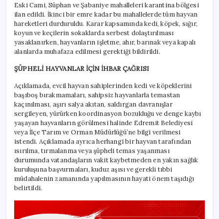
Eski Cami, Süphan ve Şabaniye mahalleleri karantina bölgesi
ilan edildi. İkinci bir emre kadar bu mahallelerde tüm hayvan
hareketleri durduruldu. Karar kapsamında kedi, köpek, sığır,
koyun ve keçilerin sokaklarda serbest dolaştırılması
yasaklanırken, hayvanların işletme, ahır, barınak veya kapalı
alanlarda muhafaza edilmesi gerektiği bildirildi.
ŞÜPHELİ HAYVANLAR İÇİN İHBAR ÇAĞRISI
Açıklamada, evcil hayvan sahiplerinden kedi ve köpeklerini
başıboş bırakmamaları, sahipsiz hayvanlarla temastan
kaçınılması, aşırı salya akıtan, saldırgan davranışlar
sergileyen, yürürken koordinasyon bozukluğu ve denge kaybı
yaşayan hayvanların görülmesi halinde Edremit Belediyesi
veya İlçe Tarım ve Orman Müdürlüğü’ne bilgi verilmesi
istendi. Açıklamada ayrıca herhangi bir hayvan tarafından
ısırılma, tırmalanma veya şüpheli temas yaşanması
durumunda vatandaşların vakit kaybetmeden en yakın sağlık
kuruluşuna başvurmaları, kuduz aşısı ve gerekli tıbbi
müdahalenin zamanında yapılmasının hayati önem taşıdığı
belirtildi.