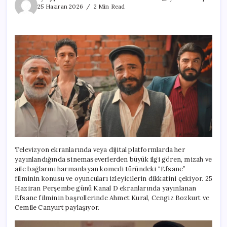
filminin
25 Haziran 2026
2 Min Read
konusu
nedir,
oyuncuları
kimler,
nerede
çekildi?
için
Televizyon ekranlarında veya dijital platformlarda her
yayınlandığında sinemaseverlerden büyük ilgi gören, mizah ve
aile bağlarını harmanlayan komedi türündeki “Efsane”
filminin konusu ve oyuncuları izleyicilerin dikkatini çekiyor. 25
Haziran Perşembe günü Kanal D ekranlarında yayınlanan
Efsane filminin başrollerinde Ahmet Kural, Cengiz Bozkurt ve
Cemile Canyurt paylaşıyor.