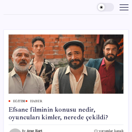
Skip
to
content
EĞITIM
HABER
Efsane filminin konusu nedir,
oyuncuları kimler, nerede çekildi?
Efsane
By
Ayşe Kurt
yorumlar kapalı