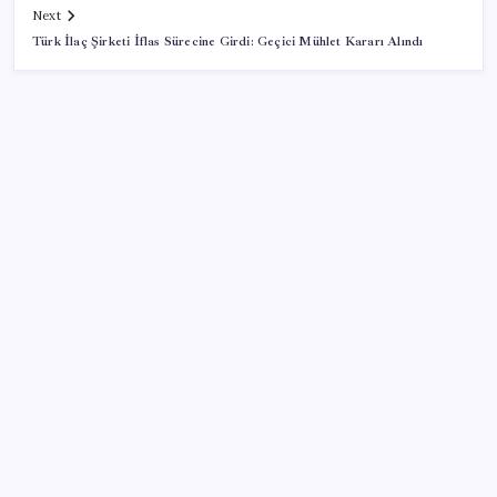
Next
Türk İlaç Şirketi İflas Sürecine Girdi: Geçici Mühlet Kararı Alındı
SON YAZILAR
Cezaevlerinde iğne atsan yere düşmez
Resmi Gazete’de bugün (08.08.2026)
Pixel Telefonlara Yapay Zeka Destekli Saat
Tasarımları Geliyor
Google Messages’a Yeni Uzun Basma Menüsü Geldi
BDDK’den yatırım araçlarına yeni çerçeve: Bireysel