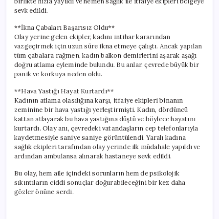
birlikte hızla yayıldı ve hemen sağlık ile itfaiye ekipleri bölgeye
sevk edildi.
**İkna Çabaları Başarısız Oldu**
Olay yerine gelen ekipler, kadını intihar kararından
vazgeçirmek için uzun süre ikna etmeye çalıştı. Ancak yapılan
tüm çabalara rağmen, kadın balkon demirlerini aşarak aşağı
doğru atlama eyleminde bulundu. Bu anlar, çevrede büyük bir
panik ve korkuya neden oldu.
**Hava Yastığı Hayat Kurtardı**
Kadının atlama olasılığına karşı, itfaiye ekipleri binanın
zeminine bir hava yastığı yerleştirmişti. Kadın, dördüncü
kattan atlayarak bu hava yastığına düştü ve böylece hayatını
kurtardı. Olay anı, çevredeki vatandaşların cep telefonlarıyla
kaydetmesiyle saniye saniye görüntülendi. Yaralı kadına
sağlık ekipleri tarafından olay yerinde ilk müdahale yapıldı ve
ardından ambulansa alınarak hastaneye sevk edildi.
Bu olay, hem aile içindeki sorunların hem de psikolojik
sıkıntıların ciddi sonuçlar doğurabileceğini bir kez daha
gözler önüne serdi.