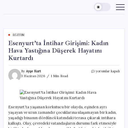
Skip
to
content
EĞITIM
Esenyurt’ta İntihar Girişimi: Kadın
Hava Yastığına Düşerek Hayatını
Kurtardı
Esenyurt’ta
By
Ayşe Kurt
yorumlar kapalı
İntihar
3 Haziran 2026
1 Min Read
Girişimi:
Kadın
Hava
Yastığına
Düşerek
Hayatını
Esenyurt’ta yaşanan korkutucu bir olayda, eşinden ayrı
Kurtardı
yaşayan ve uzun zamandır çocuklarına ulaşamayan bir kadın,
için
yaşadığı binanın dördüncü katındaki terasa çıkarak intihara
kalkıştı. Olay, çevredeki vatandaşların durumu fark etmesiyle