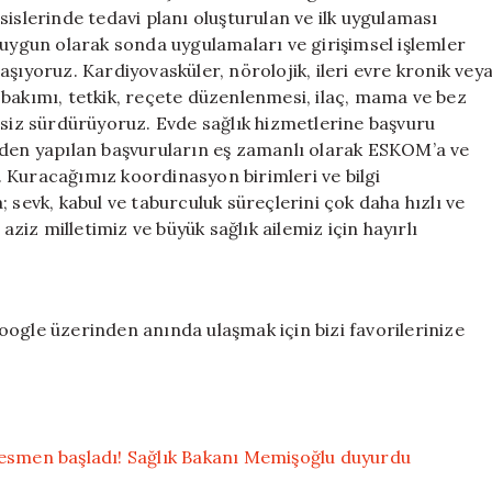
islerinde tedavi planı oluşturulan ve ilk uygulaması
 uygun olarak sonda uygulamaları ve girişimsel işlemler
şıyoruz. Kardiyovasküler, nörolojik, ileri evre kronik vey
 bakımı, tetkik, reçete düzenlenmesi, ilaç, mama ve bez
isiz sürdürüyoruz. Evde sağlık hizmetlerine başvuru
nden yapılan başvuruların eş zamanlı olarak ESKOM’a ve
z. Kuracağımız koordinasyon birimleri ve bilgi
 sevk, kabul ve taburculuk süreçlerini çok daha hızlı ve
aziz milletimiz ve büyük sağlık ailemiz için hayırlı
ogle üzerinden anında ulaşmak için bizi favorilerinize
resmen başladı! Sağlık Bakanı Memişoğlu duyurdu