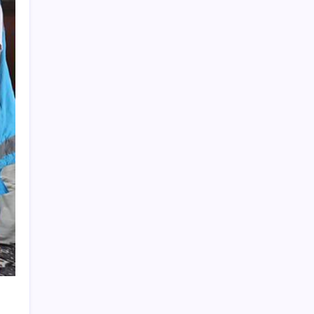
Resmi Gazete’de bugün (08.08.2026)
Pixel Telefonlara Yapay Zeka Destekli Saat
Tasarımları Geliyor
Google Messages’a Yeni Uzun Basma
Menüsü Geldi
BDDK’den yatırım araçlarına yeni çerçeve:
Bireysel limitlerde kurallar sil baştan
Eskişehir’de 2 belediye başkanı YENİ
Parti’ye geçti
Huawei Nova 16 SE 8500mAh Batarya ve
Uydu Bağlantısı ile Tanıtıldı
ABD ile ticaret gerilimine rağmen artış: Çin
malları tüm dünyayı sarıyor
Salgın hızla yayıldı: 1,5 milyon koli yumurta
toplatıldı
Yakıt sıkıntısı Rusya’ya 13 yıllık yasağı
kaldırttı