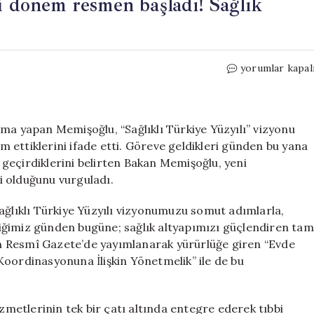
i dönem resmen başladı! Sağlık
‘Evde
yorumlar kapal
Sağlık’
hizmetlerinde
yeni
dönem
a yapan Memişoğlu, “Sağlıklı Türkiye Yüzyılı” vizyonu
resmen
 ettiklerini ifade etti. Göreve geldikleri günden bu yana
başladı!
geçirdiklerini belirten Bakan Memişoğlu, yeni
Sağlık
i olduğunu vurguladı.
Bakanı
Memişoğlu
ağlıklı Türkiye Yüzyılı vizyonumuzu somut adımlarla,
duyurdu
iğimiz günden bugüne; sağlık altyapımızı güçlendiren tam
için
n Resmî Gazete’de yayımlanarak yürürlüğe giren “Evde
Koordinasyonuna İlişkin Yönetmelik” ile de bu
izmetlerinin tek bir çatı altında entegre ederek tıbbi