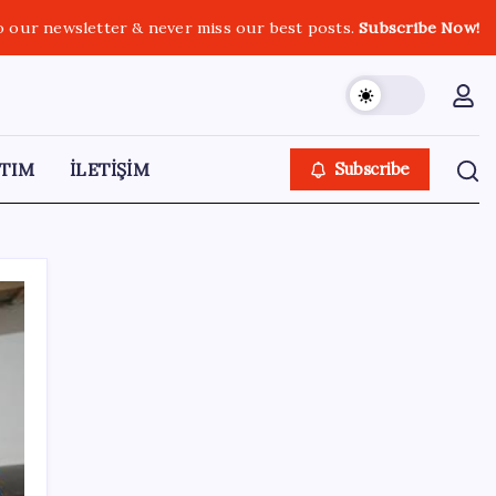
o our newsletter & never miss our best posts.
Subscribe Now!
TIM
İLETİŞİM
Subscribe
SON YAZILAR
Cezaevlerinde iğne atsan yere düşmez