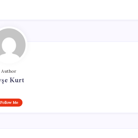
Author
yşe Kurt
Follow Me