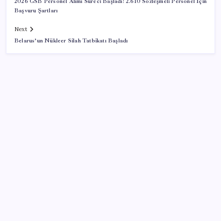
2026 GSB Personel Alımı Süreci Başladı! 2.610 Sözleşmeli Personel İçin
Başvuru Şartları
Next
Belarus’un Nükleer Silah Tatbikatı Başladı
SON YAZILAR
Cezaevlerinde iğne atsan yere düşmez
Resmi Gazete’de bugün (08.08.2026)
Pixel Telefonlara Yapay Zeka Destekli Saat
Tasarımları Geliyor