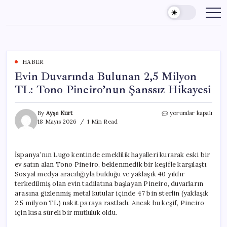
Skip
to
content
HABER
Evin Duvarında Bulunan 2,5 Milyon
TL: Tono Pineiro’nun Şanssız Hikayesi
Evin
By
Ayşe Kurt
yorumlar kapalı
Duvarında
18 Mayıs 2026
1 Min Read
Bulunan
2,5
Milyon
İspanya’nın Lugo kentinde emeklilik hayalleri kurarak eski bir
TL:
ev satın alan Tono Pineiro, beklenmedik bir keşifle karşılaştı.
Tono
Pineiro’nun
Sosyal medya aracılığıyla bulduğu ve yaklaşık 40 yıldır
Şanssız
terkedilmiş olan evin tadilatına başlayan Pineiro, duvarların
Hikayesi
arasına gizlenmiş metal kutular içinde 47 bin sterlin (yaklaşık
için
2,5 milyon TL) nakit paraya rastladı. Ancak bu keşif, Pineiro
için kısa süreli bir mutluluk oldu.