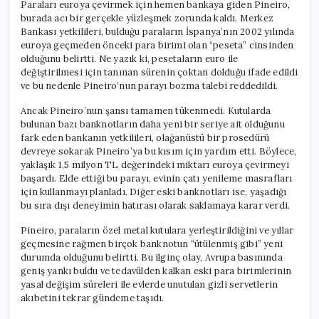
Paraları euroya çevirmek için hemen bankaya giden Pineiro,
burada acı bir gerçekle yüzleşmek zorunda kaldı. Merkez
Bankası yetkilileri, bulduğu paraların İspanya’nın 2002 yılında
euroya geçmeden önceki para birimi olan “peseta” cinsinden
olduğunu belirtti. Ne yazık ki, pesetaların euro ile
değiştirilmesi için tanınan sürenin çoktan dolduğu ifade edildi
ve bu nedenle Pineiro’nun parayı bozma talebi reddedildi.
Ancak Pineiro’nun şansı tamamen tükenmedi. Kutularda
bulunan bazı banknotların daha yeni bir seriye ait olduğunu
fark eden bankanın yetkilileri, olağanüstü bir prosedürü
devreye sokarak Pineiro’ya bu kısım için yardım etti. Böylece,
yaklaşık 1,5 milyon TL değerindeki miktarı euroya çevirmeyi
başardı. Elde ettiği bu parayı, evinin çatı yenileme masrafları
için kullanmayı planladı. Diğer eski banknotları ise, yaşadığı
bu sıra dışı deneyimin hatırası olarak saklamaya karar verdi.
Pineiro, paraların özel metal kutulara yerleştirildiğini ve yıllar
geçmesine rağmen birçok banknotun “ütülenmiş gibi” yeni
durumda olduğunu belirtti. Bu ilginç olay, Avrupa basınında
geniş yankı buldu ve tedavülden kalkan eski para birimlerinin
yasal değişim süreleri ile evlerde unutulan gizli servetlerin
akıbetini tekrar gündeme taşıdı.