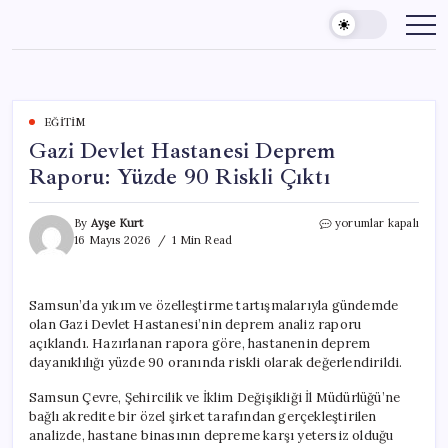
Skip
to
content
EĞITIM
Gazi Devlet Hastanesi Deprem
Raporu: Yüzde 90 Riskli Çıktı
Gazi
By
Ayşe Kurt
yorumlar kapalı
Devlet
16 Mayıs 2026
1 Min Read
Hastanesi
Deprem
Raporu:
Samsun’da yıkım ve özelleştirme tartışmalarıyla gündemde
Yüzde
olan Gazi Devlet Hastanesi’nin deprem analiz raporu
90
Riskli
açıklandı. Hazırlanan rapora göre, hastanenin deprem
Çıktı
dayanıklılığı yüzde 90 oranında riskli olarak değerlendirildi.
için
Samsun Çevre, Şehircilik ve İklim Değişikliği İl Müdürlüğü’ne
bağlı akredite bir özel şirket tarafından gerçekleştirilen
analizde, hastane binasının depreme karşı yetersiz olduğu