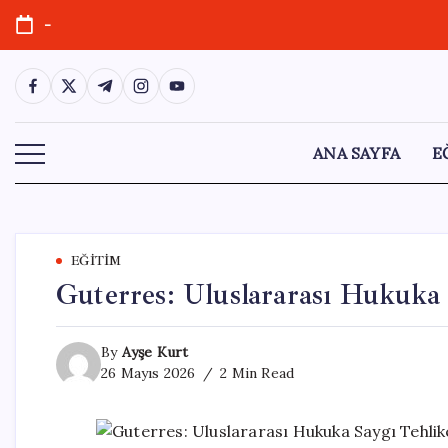
Skip
-
to
content
https://www.facebook.com/
https://twitter.com/
https://t.me/
https://www.instagram.com/
https://youtube.com/
ANA SAYFA
E
EĞITIM
Guterres: Uluslararası Hukuka 
By
Ayşe Kurt
26 Mayıs 2026
2 Min Read