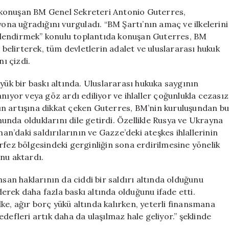
Altında
 konuşan BM Genel Sekreteri Antonio Guterres,
için
yona uğradığını vurguladı. “BM Şartı’nın amaç ve ilkelerini
çlendirmek” konulu toplantıda konuşan Guterres, BM
u belirterek, tüm devletlerin adalet ve uluslararası hukuk
nı çizdi.
yük bir baskı altında. Uluslararası hukuka saygının
nıyor veya göz ardı ediliyor ve ihlaller çoğunlukla cezasız
ının artışına dikkat çeken Guterres, BM’nin kuruluşundan bu
nda olduklarını dile getirdi. Özellikle Rusya ve Ukrayna
nan’daki saldırılarının ve Gazze’deki ateşkes ihlallerinin
rfez bölgesindeki gerginliğin sona erdirilmesine yönelik
nu aktardı.
nsan haklarının da ciddi bir saldırı altında olduğunu
iderek daha fazla baskı altında olduğunu ifade etti.
ülke, ağır borç yükü altında kalırken, yeterli finansmana
defleri artık daha da ulaşılmaz hale geliyor.” şeklinde