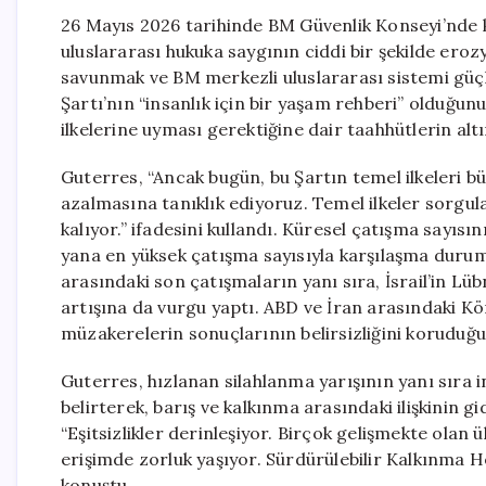
26 Mayıs 2026 tarihinde BM Güvenlik Konseyi’nde
uluslararası hukuka saygının ciddi bir şekilde eroz
savunmak ve BM merkezli uluslararası sistemi gü
Şartı’nın “insanlık için bir yaşam rehberi” olduğun
ilkelerine uyması gerektiğine dair taahhütlerin altı
Guterres, “Ancak bugün, bu Şartın temel ilkeleri bü
azalmasına tanıklık ediyoruz. Temel ilkeler sorgula
kalıyor.” ifadesini kullandı. Küresel çatışma sayıs
yana en yüksek çatışma sayısıyla karşılaşma durumu
arasındaki son çatışmaların yanı sıra, İsrail’in Lüb
artışına da vurgu yaptı. ABD ve İran arasındaki Kö
müzakerelerin sonuçlarının belirsizliğini koruduğu
Guterres, hızlanan silahlanma yarışının yanı sıra i
belirterek, barış ve kalkınma arasındaki ilişkinin g
“Eşitsizlikler derinleşiyor. Birçok gelişmekte olan 
erişimde zorluk yaşıyor. Sürdürülebilir Kalkınma He
konuştu.