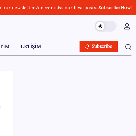
o our newsletter & never miss our best posts.
Subscribe Now!
TIM
İLETİŞİM
Subscribe
ı
SON YAZILAR
Hyundai IONIQ 6 Yenilendi: İşte Türkiye
Fiyatları