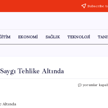
Subscribe t
ĞİTİM
EKONOMİ
SAĞLIK
TEKNOLOJİ
TANI
Saygı Tehlike Altında
Guterres:
yorumlar kapal
Uluslararası
Hukuka
Saygı
Tehlike