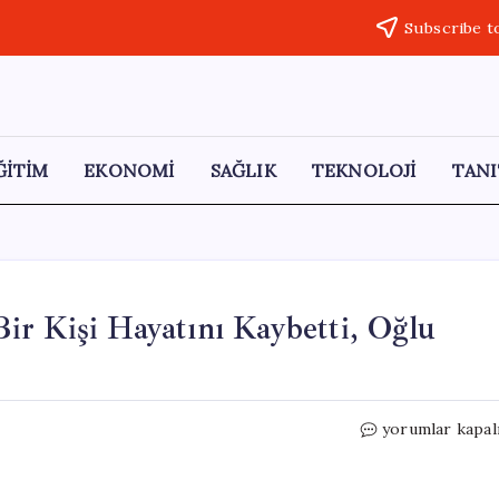
Subscribe t
ĞİTİM
EKONOMİ
SAĞLIK
TEKNOLOJİ
TANI
r Kişi Hayatını Kaybetti, Oğlu
Kaçak
yorumlar kapal
Maden
Ocağında
Facia: