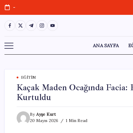
Skip
-
to
content
https://www.facebook.com/
https://twitter.com/
https://t.me/
https://www.instagram.com/
https://youtube.com/
ANA SAYFA
E
EĞITIM
Kaçak Maden Ocağında Facia: Bi
Kurtuldu
By
Ayşe Kurt
20 Mayıs 2026
1 Min Read