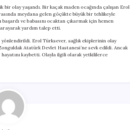
Bir
ik bir olay yaşandı. Bir kaçak maden ocağında çalışan Erol
Kişi
ırasında meydana gelen göçükte büyük bir tehlikeyle
Hayatını
ı başardı ve babasını ocaktan çıkarmak için hemen
Kaybetti,
 arayarak yardım talep etti.
Oğlu
Kurtuldu
 yönlendirildi. Erol Türksever, sağlık ekiplerinin olay
için
Zonguldak Atatürk Devlet Hastanesi’ne sevk edildi. Ancak
atını kaybetti. Olayla ilgili olarak yetkililerce