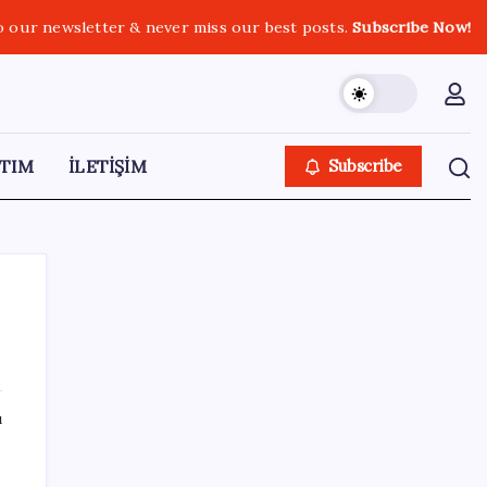
o our newsletter & never miss our best posts.
Subscribe Now!
TIM
İLETİŞİM
Subscribe
SON YAZILAR
ı
Hyundai IONIQ 6 Yenilendi: İşte Türkiye
Fiyatları