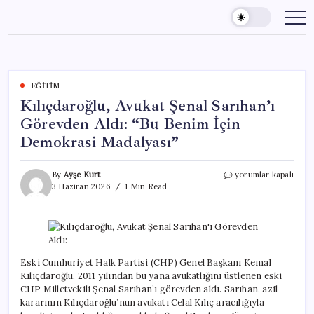
Skip
to
content
EĞITIM
Kılıçdaroğlu, Avukat Şenal Sarıhan’ı
Görevden Aldı: “Bu Benim İçin
Demokrasi Madalyası”
Kılıçdaroğlu,
By
Ayşe Kurt
yorumlar kapalı
Avukat
3 Haziran 2026
1 Min Read
Şenal
Sarıhan’ı
Görevden
Aldı:
“Bu
Benim
Eski Cumhuriyet Halk Partisi (CHP) Genel Başkanı Kemal
İçin
Kılıçdaroğlu, 2011 yılından bu yana avukatlığını üstlenen eski
Demokrasi
CHP Milletvekili Şenal Sarıhan’ı görevden aldı. Sarıhan, azil
Madalyası”
kararının Kılıçdaroğlu’nun avukatı Celal Kılıç aracılığıyla
için