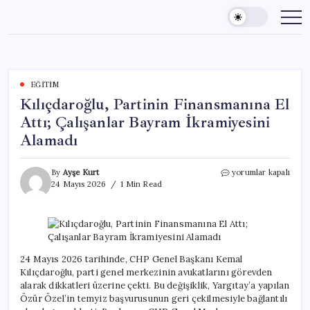
Skip
to
content
EĞITIM
Kılıçdaroğlu, Partinin Finansmanına El
Attı; Çalışanlar Bayram İkramiyesini
Alamadı
Kılıçdaroğlu,
By
Ayşe Kurt
yorumlar kapalı
Partinin
24 Mayıs 2026
1 Min Read
Finansmanına
El
Attı;
Çalışanlar
Bayram
İkramiyesini
24 Mayıs 2026 tarihinde, CHP Genel Başkanı Kemal
Alamadı
Kılıçdaroğlu, parti genel merkezinin avukatlarını görevden
için
alarak dikkatleri üzerine çekti. Bu değişiklik, Yargıtay’a yapılan
Özür Özel’in temyiz başvurusunun geri çekilmesiyle bağlantılı