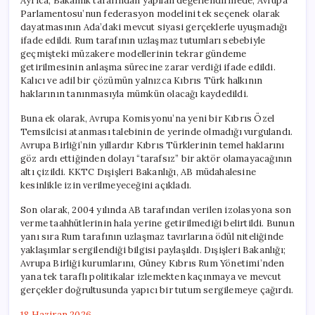
Ayrıca, Bakanlık tarafından yapılan değerlendirmede; Avrupa
Parlamentosu’nun federasyon modelini tek seçenek olarak
dayatmasının Ada’daki mevcut siyasi gerçeklerle uyuşmadığı
ifade edildi. Rum tarafının uzlaşmaz tutumları sebebiyle
geçmişteki müzakere modellerinin tekrar gündeme
getirilmesinin anlaşma sürecine zarar verdiği ifade edildi.
Kalıcı ve adil bir çözümün yalnızca Kıbrıs Türk halkının
haklarının tanınmasıyla mümkün olacağı kaydedildi.
Buna ek olarak, Avrupa Komisyonu’na yeni bir Kıbrıs Özel
Temsilcisi atanması talebinin de yerinde olmadığı vurgulandı.
Avrupa Birliği’nin yıllardır Kıbrıs Türklerinin temel haklarını
göz ardı ettiğinden dolayı “tarafsız” bir aktör olamayacağının
altı çizildi. KKTC Dışişleri Bakanlığı, AB müdahalesine
kesinlikle izin verilmeyeceğini açıkladı.
Son olarak, 2004 yılında AB tarafından verilen izolasyona son
verme taahhütlerinin hala yerine getirilmediği belirtildi. Bunun
yanı sıra Rum tarafının uzlaşmaz tavırlarına ödül niteliğinde
yaklaşımlar sergilendiği bilgisi paylaşıldı. Dışişleri Bakanlığı;
Avrupa Birliği kurumlarını, Güney Kıbrıs Rum Yönetimi’nden
yana tek taraflı politikalar izlemekten kaçınmaya ve mevcut
gerçekler doğrultusunda yapıcı bir tutum sergilemeye çağırdı.
18 Haziran 2026