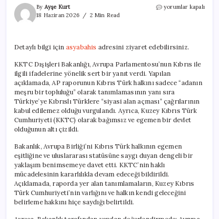
KKTC
By
Ayşe Kurt
yorumlar kapalı
Dışişleri
18 Haziran 2026
2 Min Read
Bakanlığı’ndan
Avrupa
Parlamentosu’na
Detaylı bilgi için
asyabahis
adresini ziyaret edebilirsiniz.
Sert
Tepki
KKTC Dışişleri Bakanlığı, Avrupa Parlamentosu’nun Kıbrıs ile
için
ilgili ifadelerine yönelik sert bir yanıt verdi. Yapılan
açıklamada, AP raporunun Kıbrıs Türk halkını sadece “adanın
meşru bir topluluğu” olarak tanımlamasının yanı sıra
Türkiye’ye Kıbrıslı Türklere “siyasi alan açması” çağrılarının
kabul edilemez olduğu vurgulandı. Ayrıca, Kuzey Kıbrıs Türk
Cumhuriyeti (KKTC) olarak bağımsız ve egemen bir devlet
olduğunun altı çizildi.
Bakanlık, Avrupa Birliği’ni Kıbrıs Türk halkının egemen
eşitliğine ve uluslararası statüsüne saygı duyan dengeli bir
yaklaşım benimsemeye davet etti. KKTC’nin haklı
mücadelesinin kararlılıkla devam edeceği bildirildi.
Açıklamada, raporda yer alan tanımlamaların, Kuzey Kıbrıs
Türk Cumhuriyeti’nin varlığını ve halkın kendi geleceğini
belirleme hakkını hiçe saydığı belirtildi.