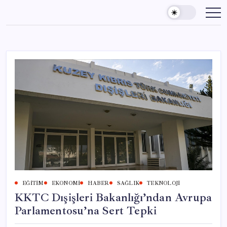
Skip
to
content
EĞITIM
EKONOMI
HABER
SAĞLIK
TEKNOLOJI
KKTC Dışişleri Bakanlığı’ndan Avrupa
Parlamentosu’na Sert Tepki