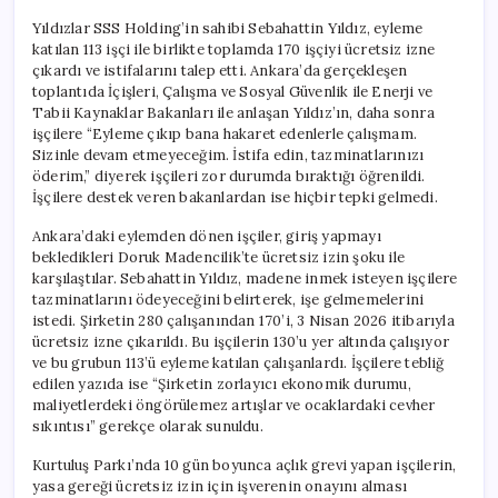
Yıldızlar SSS Holding’in sahibi Sebahattin Yıldız, eyleme
katılan 113 işçi ile birlikte toplamda 170 işçiyi ücretsiz izne
çıkardı ve istifalarını talep etti. Ankara’da gerçekleşen
toplantıda İçişleri, Çalışma ve Sosyal Güvenlik ile Enerji ve
Tabii Kaynaklar Bakanları ile anlaşan Yıldız’ın, daha sonra
işçilere “Eyleme çıkıp bana hakaret edenlerle çalışmam.
Sizinle devam etmeyeceğim. İstifa edin, tazminatlarınızı
öderim,” diyerek işçileri zor durumda bıraktığı öğrenildi.
İşçilere destek veren bakanlardan ise hiçbir tepki gelmedi.
Ankara’daki eylemden dönen işçiler, giriş yapmayı
bekledikleri Doruk Madencilik’te ücretsiz izin şoku ile
karşılaştılar. Sebahattin Yıldız, madene inmek isteyen işçilere
tazminatlarını ödeyeceğini belirterek, işe gelmemelerini
istedi. Şirketin 280 çalışanından 170’i, 3 Nisan 2026 itibarıyla
ücretsiz izne çıkarıldı. Bu işçilerin 130’u yer altında çalışıyor
ve bu grubun 113’ü eyleme katılan çalışanlardı. İşçilere tebliğ
edilen yazıda ise “Şirketin zorlayıcı ekonomik durumu,
maliyetlerdeki öngörülemez artışlar ve ocaklardaki cevher
sıkıntısı” gerekçe olarak sunuldu.
Kurtuluş Parkı’nda 10 gün boyunca açlık grevi yapan işçilerin,
yasa gereği ücretsiz izin için işverenin onayını alması