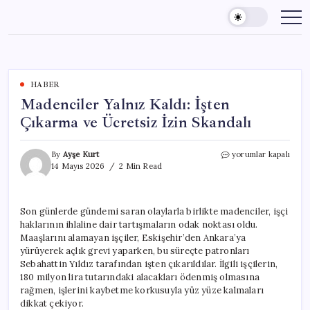
Skip
to
content
HABER
Madenciler Yalnız Kaldı: İşten
Çıkarma ve Ücretsiz İzin Skandalı
Madenciler
By
Ayşe Kurt
yorumlar kapalı
Yalnız
14 Mayıs 2026
2 Min Read
Kaldı:
İşten
Çıkarma
Son günlerde gündemi saran olaylarla birlikte madenciler, işçi
ve
haklarının ihlaline dair tartışmaların odak noktası oldu.
Ücretsiz
İzin
Maaşlarını alamayan işçiler, Eskişehir’den Ankara’ya
Skandalı
yürüyerek açlık grevi yaparken, bu süreçte patronları
için
Sebahattin Yıldız tarafından işten çıkarıldılar. İlgili işçilerin,
180 milyon lira tutarındaki alacakları ödenmiş olmasına
rağmen, işlerini kaybetme korkusuyla yüz yüze kalmaları
dikkat çekiyor.