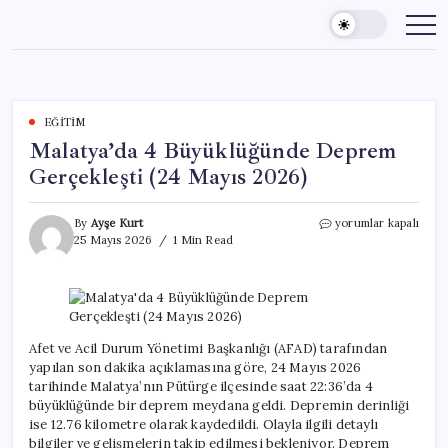
Skip
to
content
EĞITIM
Malatya’da 4 Büyüklüğünde Deprem
Gerçekleşti (24 Mayıs 2026)
Malatya’da
By
Ayşe Kurt
yorumlar kapalı
4
25 Mayıs 2026
1 Min Read
Büyüklüğünde
Deprem
Gerçekleşti
(24
Mayıs
2026)
Afet ve Acil Durum Yönetimi Başkanlığı (AFAD) tarafından
için
yapılan son dakika açıklamasına göre, 24 Mayıs 2026
tarihinde Malatya’nın Pütürge ilçesinde saat 22:36’da 4
büyüklüğünde bir deprem meydana geldi. Depremin derinliği
ise 12.76 kilometre olarak kaydedildi. Olayla ilgili detaylı
bilgiler ve gelişmelerin takip edilmesi bekleniyor. Deprem