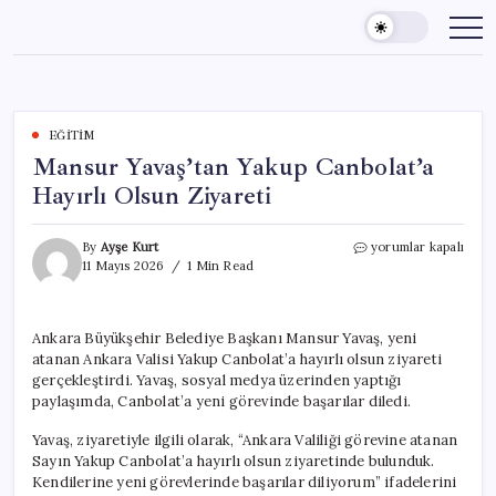
Skip
to
content
EĞITIM
Mansur Yavaş’tan Yakup Canbolat’a
Hayırlı Olsun Ziyareti
Mansur
By
Ayşe Kurt
yorumlar kapalı
Yavaş’tan
11 Mayıs 2026
1 Min Read
Yakup
Canbolat’a
Hayırlı
Ankara Büyükşehir Belediye Başkanı Mansur Yavaş, yeni
Olsun
atanan Ankara Valisi Yakup Canbolat’a hayırlı olsun ziyareti
Ziyareti
için
gerçekleştirdi. Yavaş, sosyal medya üzerinden yaptığı
paylaşımda, Canbolat’a yeni görevinde başarılar diledi.
Yavaş, ziyaretiyle ilgili olarak, “Ankara Valiliği görevine atanan
Sayın Yakup Canbolat’a hayırlı olsun ziyaretinde bulunduk.
Kendilerine yeni görevlerinde başarılar diliyorum” ifadelerini