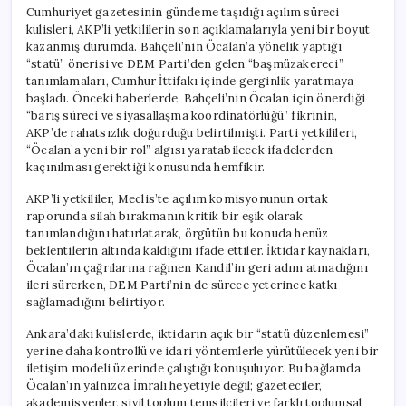
Cumhuriyet gazetesinin gündeme taşıdığı açılım süreci
kulisleri, AKP’li yetkililerin son açıklamalarıyla yeni bir boyut
kazanmış durumda. Bahçeli’nin Öcalan’a yönelik yaptığı
“statü” önerisi ve DEM Parti’den gelen “başmüzakereci”
tanımlamaları, Cumhur İttifakı içinde gerginlik yaratmaya
başladı. Önceki haberlerde, Bahçeli’nin Öcalan için önerdiği
“barış süreci ve siyasallaşma koordinatörlüğü” fikrinin,
AKP’de rahatsızlık doğurduğu belirtilmişti. Parti yetkilileri,
“Öcalan’a yeni bir rol” algısı yaratabilecek ifadelerden
kaçınılması gerektiği konusunda hemfikir.
AKP’li yetkililer, Meclis’te açılım komisyonunun ortak
raporunda silah bırakmanın kritik bir eşik olarak
tanımlandığını hatırlatarak, örgütün bu konuda henüz
beklentilerin altında kaldığını ifade ettiler. İktidar kaynakları,
Öcalan’ın çağrılarına rağmen Kandil’in geri adım atmadığını
ileri sürerken, DEM Parti’nin de sürece yeterince katkı
sağlamadığını belirtiyor.
Ankara’daki kulislerde, iktidarın açık bir “statü düzenlemesi”
yerine daha kontrollü ve idari yöntemlerle yürütülecek yeni bir
iletişim modeli üzerinde çalıştığı konuşuluyor. Bu bağlamda,
Öcalan’ın yalnızca İmralı heyetiyle değil; gazeteciler,
akademisyenler, sivil toplum temsilcileri ve farklı toplumsal