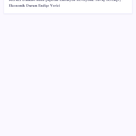
Ekonomik Durum Endişe Verici
SON YAZILAR
Hyundai IONIQ 6 Yenilendi: İşte Türkiye Fiyatları
2026 ALES/2 soru kitapçığı ve cevap anahtarı ne
zaman erişime açılacak? ALES/2 soru kitapçığı ve
cevap anahtarı nasıl görüntülenir?
Kamu verilerinde yapay zekâ ayarı
Akın Gürlek’ten ’12. Yargı Paketi’ açıklaması: Cumhur
İttifakı’na teşekkür etti