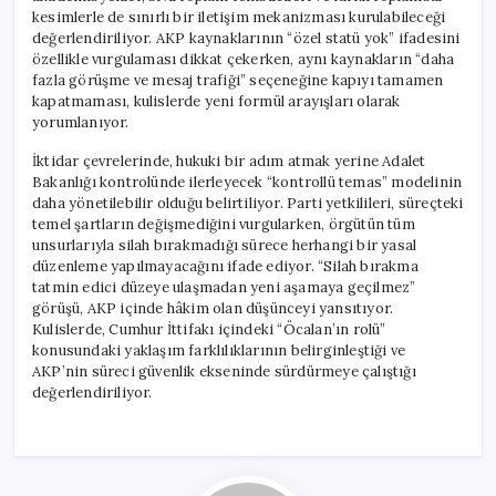
kesimlerle de sınırlı bir iletişim mekanizması kurulabileceği
değerlendiriliyor. AKP kaynaklarının “özel statü yok” ifadesini
özellikle vurgulaması dikkat çekerken, aynı kaynakların “daha
fazla görüşme ve mesaj trafiği” seçeneğine kapıyı tamamen
kapatmaması, kulislerde yeni formül arayışları olarak
yorumlanıyor.
İktidar çevrelerinde, hukuki bir adım atmak yerine Adalet
Bakanlığı kontrolünde ilerleyecek “kontrollü temas” modelinin
daha yönetilebilir olduğu belirtiliyor. Parti yetkilileri, süreçteki
temel şartların değişmediğini vurgularken, örgütün tüm
unsurlarıyla silah bırakmadığı sürece herhangi bir yasal
düzenleme yapılmayacağını ifade ediyor. “Silah bırakma
tatmin edici düzeye ulaşmadan yeni aşamaya geçilmez”
görüşü, AKP içinde hâkim olan düşünceyi yansıtıyor.
Kulislerde, Cumhur İttifakı içindeki “Öcalan’ın rolü”
konusundaki yaklaşım farklılıklarının belirginleştiği ve
AKP’nin süreci güvenlik ekseninde sürdürmeye çalıştığı
değerlendiriliyor.