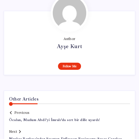
Author
Ayşe Kurt
Follow Me
Other Articles
Previous
Öcalan, Mazlum Abdi’yi İmralı’da sert bir dille uyardı!
Next
Merkez Bankası’ndan Şaşırtan Enflasyon Revizyonu: Savaş Gerekçe,