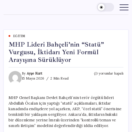
Skip
to
content
EĞITIM
MHP Lideri Bahçeli’nin “Statü”
Vurgusu, İktidarı Yeni Formül
Arayışına Sürüklüyor
MHP
By
Ayşe Kurt
yorumlar kapalı
Lideri
15 Mayıs 2026
2 Min Read
Bahçeli’nin
“Statü”
Vurgusu,
MHP Genel Başkanı Devlet Bahçeli’nin terör örgütü lideri
İktidarı
Abdullah Öcalan için yaptığı “statü” açıklamaları, iktidar
Yeni
Formül
kanadında endişelere yol açarken, AKP, “özel statü” önerisine
Arayışına
temkinli bir yaklaşım sergiliyor. Ankara’da, iktidarın hukuki
Sürüklüyor
bir düzenleme yerine İmralı üzerinden “kontrollü temas ve
için
sınırlı iletişim” modelini değerlendirdiği iddia ediliyor.