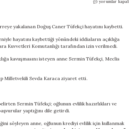
Oğlu
yorumlar kapal
ihmalden
askerde
öldü
iddiası:
rreye yakalanan Doğuş Caner Tüfekçi hayatını kaybetti.
EMEP’li
Karacadan
eniyle hayatını kaybettiği yönündeki iddiaların açıklığa
adalet
ara Kuvvetleri Komutanlığı tarafından izin verilmedi.
nöbetindeki
anneye
lığa kavuşmasını isteyen anne Sermin Tüfekçi, Meclis
ziyaret
için
Milletvekili Sevda Karaca ziyaret etti.
lirten Sermin Tüfekçi; oğlunun evlilik hazırlıkları ve
şvurular yaptığını dile getirdi.
iğini söyleyen anne, oğlunun krediyi evlilik için kullanmak