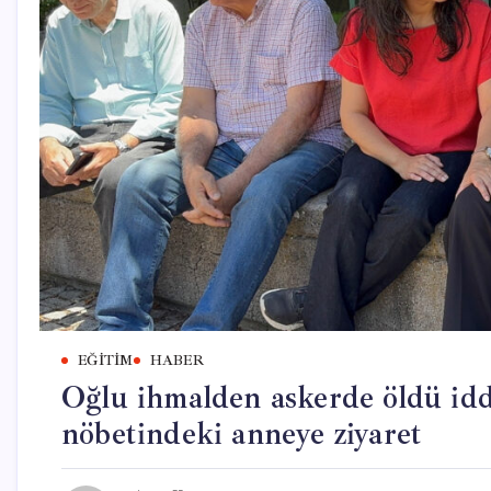
EĞITIM
HABER
Oğlu ihmalden askerde öldü idd
nöbetindeki anneye ziyaret