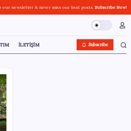
o our newsletter & never miss our best posts.
Subscribe Now!
TIM
İLETİŞİM
Subscribe
SON YAZILAR
BDDK’den yatırım araçlarına yeni çerçeve:
Bireysel limitlerde kurallar sil baştan