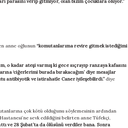
rı parasını verip gitmiyor, olan bizim çocuklara oluyor.”
eden anne oğlunun
“komutanlarıma revire gitmek istediğimi
, o kadar ateşi varmış ki gece sıçrayıp ranzaya kafasını
arına ‘ciğerlerimi burada bırakacağım’ diye mesajlar
antibiyotik ve istirahatle Caner iyileşebilirdi.”
diye
utanlarına çok kötü olduğunu söylemesinin ardından
astanesi’ne sevk edildiğini belirten anne Tüfekçi,
tı ve 28 Şubat’ta da ölüsünü verdiler bana. Sonra