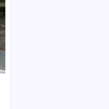
Eskişehir’de 2 belediye başkanı YENİ
Parti’ye geçti
Huawei Nova 16 SE 8500mAh Batarya ve
Uydu Bağlantısı ile Tanıtıldı
ABD ile ticaret gerilimine rağmen artış: Çin
malları tüm dünyayı sarıyor
Salgın hızla yayıldı: 1,5 milyon koli yumurta
toplatıldı
Yakıt sıkıntısı Rusya’ya 13 yıllık yasağı
kaldırttı
Kılıçdaroğlu görevden almıştı… YSK’den
‘YENİ Parti’ kararı: Mehmet Hadimi
Yakupoğlu resmen temsilci oldu
Fiyatını gören kapış kapış alıyor: Talebe
stok yetişmiyor
Bakan Yumaklı Güvenli Elektronik Küpe
İzleme Sistemi’ni tanıttı! “Her hayvanın