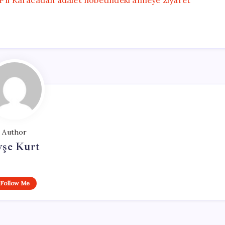
P’li Karacadan adalet nöbetindeki anneye ziyaret
Author
yşe Kurt
Follow Me