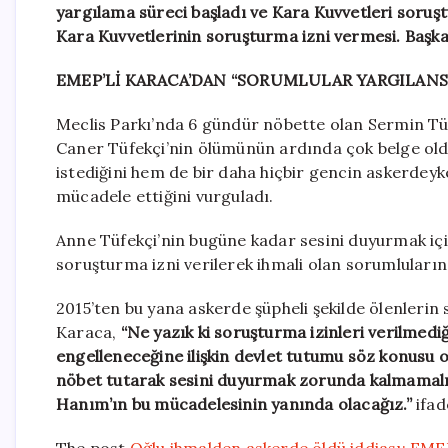
yargılama süreci başladı ve Kara Kuvvetleri soru
Kara Kuvvetlerinin soruşturma izni vermesi. Başka
EMEP’Lİ KARACA’DAN “SORUMLULAR YARGILANSI
Meclis Parkı’nda 6 gündür nöbette olan Sermin Tüf
Caner Tüfekçi’nin ölümünün ardında çok belge oldu
istediğini hem de bir daha hiçbir gencin askerdey
mücadele ettiğini vurguladı.
Anne Tüfekçi’nin bugüne kadar sesini duyurmak içi
soruşturma izni verilerek ihmali olan sorumluların
2015’ten bu yana askerde şüpheli şekilde ölenlerin
Karaca,
“Ne yazık ki soruşturma izinleri verilmediğ
engelleneceğine ilişkin devlet tutumu söz konusu o
nöbet tutarak sesini duyurmak zorunda kalmamalı.
Hanım’ın bu mücadelesinin yanında olacağız.”
ifad