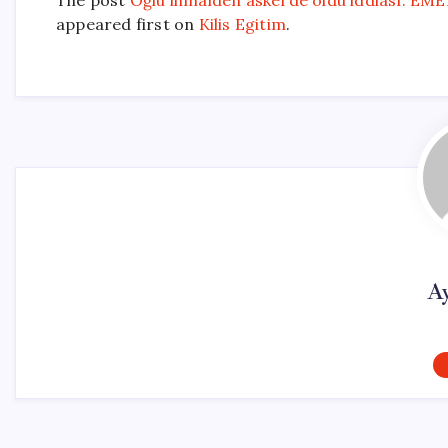
The post
Oğlu ihmalden askerde öldü iddiası: EME
appeared first on
Kilis Egitim
.
A