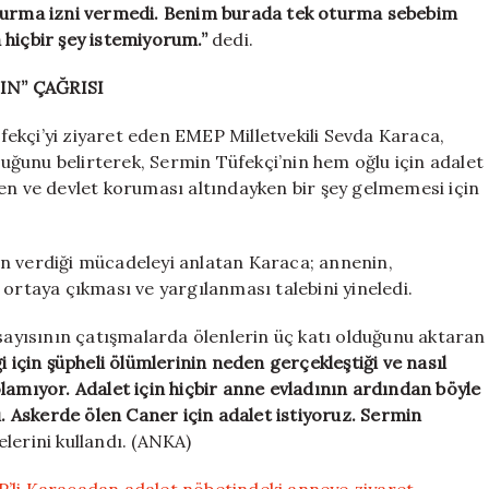
şturma izni vermedi. Benim burada tek oturma sebebim
 hiçbir şey istemiyorum.”
dedi.
N” ÇAĞRISI
ekçi’yi ziyaret eden EMEP Milletvekili Sevda Karaca,
ğunu belirterek, Sermin Tüfekçi’nin hem oğlu için adalet
ken ve devlet koruması altındayken bir şey gelmemesi için
n verdiği mücadeleyi anlatan Karaca; annenin,
 ortaya çıkması ve yargılanması talebini yineledi.
 sayısının çatışmalarda ölenlerin üç katı olduğunu aktaran
i için şüpheli ölümlerinin neden gerçekleştiği ve nasıl
lamıyor. Adalet için hiçbir anne evladının ardından böyle
 Askerde ölen Caner için adalet istiyoruz. Sermin
elerini kullandı. (ANKA)