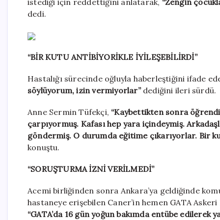
istediği için reddettiğini anlatarak,
“Zengin çocukla
dedi.
“BİR KUTU ANTİBİYORİKLE İYİLEŞEBİLİRDİ”
Hastalığı sürecinde oğluyla haberleştiğini ifade 
söylüyorum, izin vermiyorlar”
dediğini ileri sürdü.
Anne Sermin Tüfekçi,
“Kaybettikten sonra öğrendim
çarpıyormuş. Kafası hep yara içindeymiş. Arkadaşl
göndermiş. O durumda eğitime çıkarıyorlar. Bir kutu 
konuştu.
“SORUŞTURMA İZNİ VERİLMEDİ”
Acemi birliğinden sonra Ankara’ya geldiğinde kom
hastaneye erişebilen Caner’in hemen GATA Askeri H
“GATA’da 16 gün yoğun bakımda entübe edilerek yat