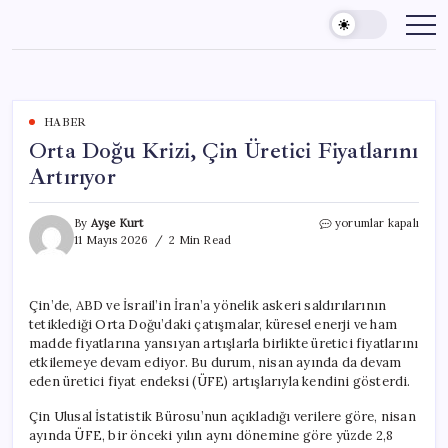
Skip
to
content
HABER
Orta Doğu Krizi, Çin Üretici Fiyatlarını
Artırıyor
Orta
By
Ayşe Kurt
yorumlar kapalı
Doğu
11 Mayıs 2026
2 Min Read
Krizi,
Çin
Üretici
Çin’de, ABD ve İsrail’in İran’a yönelik askeri saldırılarının
Fiyatlarını
tetiklediği Orta Doğu’daki çatışmalar, küresel enerji ve ham
Artırıyor
için
madde fiyatlarına yansıyan artışlarla birlikte üretici fiyatlarını
etkilemeye devam ediyor. Bu durum, nisan ayında da devam
eden üretici fiyat endeksi (ÜFE) artışlarıyla kendini gösterdi.
Çin Ulusal İstatistik Bürosu’nun açıkladığı verilere göre, nisan
ayında ÜFE, bir önceki yılın aynı dönemine göre yüzde 2,8