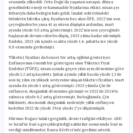
oranında yükseldi. Orta Doğu’da yaşanan savaşın, dünya
genelindeki enerji ve hammadde fiyatlarına etkisi, nisan ayı
itibarıyla daha belirgin hale geldi. İmalat sektöründeki
ürünlerin fabrika çıkış fiyatlarını baz alan ÜFE, 2022’nin son
çeyreğinden bu yana 41 ay süren düşüşün ardından, mart
ayında yüzde 0,5 artış göstermişti. 2022’nin son çeyreğinde
başlayarak devam eden bu düşüş, 2023 yılına kadar sürmüştü.
Endeks, 2023 yılı içinde ocakta yüzde 1,4, şubatta ise yüzde
0,9 oranında gerilemişti.
Tüketici fiyatları da benzer bir artış eğilimi gösteriyor.
Enflasyonun önemli bir göstergesi olan Tüketici Fiyat
Endeksi (TÜFE), nisan ayında geçen yılın aynı dönemine göre
yüzde 1,2 artış kaydetti. Şubat ayında yıllık bazda yüzde 1,3 ile
son üç yılın en yüksek seviyesine ulaşan tüketici fiyatları, mart
ayında da yüzde 1 artış göstermişti. 2023 yılında Çin’de
enflasyon, durgunluk dönemine girmişti ve 2023 ile 2024’te
yalnızca yüzde 0,2 artış göstermişti. Bu bağlamda, Çin
hükümeti, ekonomik durgunluk nedeniyle yıllık enflasyon
hedefini 2022’de yüzde 3’ten yüzde 2’ye düşürmüştü.
Hürmuz Boğazı’ndaki gerginlik, deniz trafiğini etkiliyor. ABD
ve İsrail’in İran’a gerçekleştirdiği saldırılar sonucunda İran’ın
verdiği misillemeler, Basra Körfezi’nde gerilimi artırdı.