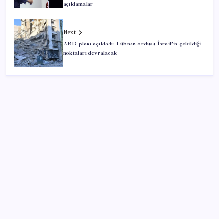
açıklamalar
Next
ABD planı açıkladı: Lübnan ordusu İsrail’in çekildiği
noktaları devralacak
SON YAZILAR
Hyundai IONIQ 6 Yenilendi: İşte Türkiye Fiyatları
2026 ALES/2 soru kitapçığı ve cevap anahtarı ne