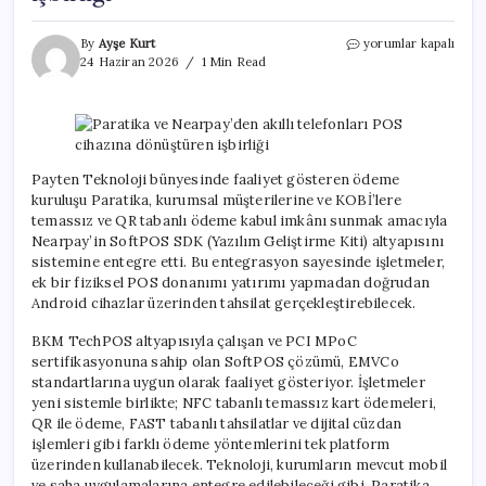
Paratika
By
Ayşe Kurt
yorumlar kapalı
ve
24 Haziran 2026
1 Min Read
Nearpay’den
akıllı
telefonları
POS
cihazına
dönüştüren
Payten Teknoloji bünyesinde faaliyet gösteren ödeme
işbirliği
kuruluşu Paratika, kurumsal müşterilerine ve KOBİ’lere
için
temassız ve QR tabanlı ödeme kabul imkânı sunmak amacıyla
Nearpay’in SoftPOS SDK (Yazılım Geliştirme Kiti) altyapısını
sistemine entegre etti. Bu entegrasyon sayesinde işletmeler,
ek bir fiziksel POS donanımı yatırımı yapmadan doğrudan
Android cihazlar üzerinden tahsilat gerçekleştirebilecek.
BKM TechPOS altyapısıyla çalışan ve PCI MPoC
sertifikasyonuna sahip olan SoftPOS çözümü, EMVCo
standartlarına uygun olarak faaliyet gösteriyor. İşletmeler
yeni sistemle birlikte; NFC tabanlı temassız kart ödemeleri,
QR ile ödeme, FAST tabanlı tahsilatlar ve dijital cüzdan
işlemleri gibi farklı ödeme yöntemlerini tek platform
üzerinden kullanabilecek. Teknoloji, kurumların mevcut mobil
ve saha uygulamalarına entegre edilebileceği gibi, Paratika