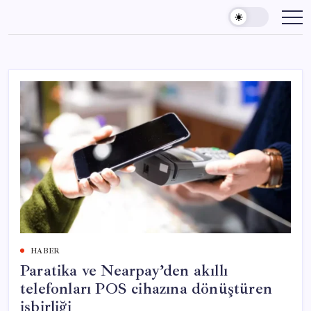
Skip
to
content
HABER
Paratika ve Nearpay’den akıllı
telefonları POS cihazına dönüştüren
işbirliği