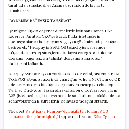
tarafından sunulacak uygulama üzerinden de hizmete
alınabilecek.
‘DONANIM BAĞIMSIZ TAHSİLAT’
İşbirliğine ilişkin değerlendirmelerde bulunan Payten Ülke
Lideri ve Paratika CEO’su Burak Kutlu, işletmelerin
operasyonlarına kolay uyum sağlayan çözümler talep ettiğini
belirterek, “Nearpay’in SoftPOS teknolojisi sayesinde
müşterilerimize iş süreçlerine kolayca entegre olabilen ve
donanım bağımsız bir tahsilat deneyimi sunuyoruz”
ifadelerini kullandı.
Nearpay Avrupa Başkan Yardımcısı Ece Berkol, sistemin BKM
TechPOS altyapısı üzerinde çalıştığını ve hem NFC hem de QR
ödemelerini desteklediğini vurgularken Nearpay Teknoloji
Türkiye Direktörü Hasan Aksakal ise bu entegrasyonun hem
B2B (işletmeden işletmeye) hem de son kullanıcı odaklı ödeme
senaryolarında iş süreçlerini kolaylaştıracağını aktardı.
The post
Paratika ve Nearpay’den akıllı telefonları POS
cihazına dönüştüren işbirliği
appeared first on
Kilis Egitim
.