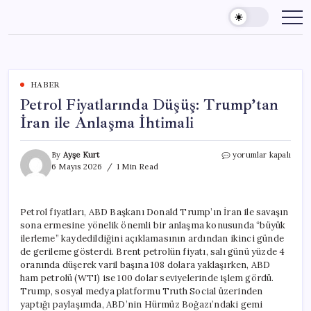
Skip
to
content
HABER
Petrol Fiyatlarında Düşüş: Trump’tan
İran ile Anlaşma İhtimali
Petrol
By
Ayşe Kurt
yorumlar kapalı
Fiyatlarında
6 Mayıs 2026
1 Min Read
Düşüş:
Trump’tan
İran
Petrol fiyatları, ABD Başkanı Donald Trump’ın İran ile savaşın
ile
sona ermesine yönelik önemli bir anlaşma konusunda “büyük
Anlaşma
İhtimali
ilerleme” kaydedildiğini açıklamasının ardından ikinci günde
için
de gerileme gösterdi. Brent petrolün fiyatı, salı günü yüzde 4
oranında düşerek varil başına 108 dolara yaklaşırken, ABD
ham petrolü (WTI) ise 100 dolar seviyelerinde işlem gördü.
Trump, sosyal medya platformu Truth Social üzerinden
yaptığı paylaşımda, ABD’nin Hürmüz Boğazı’ndaki gemi