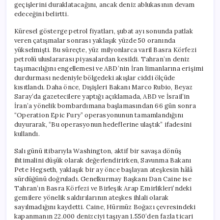
geçişlerini duraklatacağını, ancak deniz ablukasının devam
edeceğini belirtti.
Küresel gösterge petrol fiyatları, şubat ayı sonunda patlak
veren çatışmalar sonrası yaklaşık yüzde 50 oranında
yükselmişti. Bu süreçte, yüz milyonlarca varil Basra Körfezi
petrolü uluslararası piyasalardan kesildi. Tahran’ın deniz
taşımacılığını engellemesi ve ABD’nin İran limanlarına erişimi
durdurması nedeniyle bölgedeki akışlar ciddi ölçüde
kısıtlandı. Daha önce, Dışişleri Bakanı Marco Rubio, Beyaz
Saray’da gazetecilere yaptığı açıklamada, ABD ve İsrail’in
İran’a yönelik bombardımana başlamasından 66 gün sonra
“Operation Epic Fury” operasyonunun tamamlandığını
duyurarak, “Bu operasyonun hedeflerine ulaştık” ifadesini
kullandı.
Salı günü itibarıyla Washington, aktif bir savaşa dönüş
ihtimalini düşük olarak değerlendirirken, Savunma Bakanı
Pete Hegseth, yaklaşık bir ay önce başlayan ateşkesin hâlâ
sürdüğünü doğruladı. Genelkurmay Başkanı Dan Caine ise
Tahran’ın Basra Körfezi ve Birleşik Arap Emirlikleri’ndeki
gemilere yönelik saldırılarının ateşkes ihlali olarak
sayılmadığını kaydetti. Caine, Hürmüz Boğazı çevresindeki
kapanmanın 22.000 denizciyi taşıyan 1.550’den fazla ticari