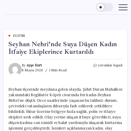
Skip
to
content
EĞITIM
Seyhan Nehri’nde Suya Düşen Kadın
İtfaiye Ekiplerince Kurtarıldı
Seyhan
By
Ayşe Kurt
yorumlar kapalı
Nehri’nde
8 Mayıs 2026
1 Min Read
Suya
Düşen
Kadın
Seyhan ilçesinde meydana gelen olayda, Şehit Duran Mahallesi
İtfaiye
yakınındaki Regülatör Köprü civarında bir kadın Seyhan
Ekiplerince
Kurtarıldı
Nehri’ne düştü. Gece saatlerinde yaşanan bu talihsiz durum,
için
çevredeki vatandaşların ihbarıyla fark edilerek yetkililere
bildirildi. İhbar üzerine bölgeye hızla sağlık, polis ve itfaiye
ekipleri sevk edildi. Olay yerine ulaşan itfaiye görevlileri, suya
düşen kadına can simidi ve halat yardımıyla ulaşarak kurtarma
işlemini gerçekleştirdi. İsimleri açıklanmayan kadın, olay