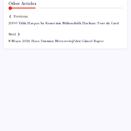
Other Articles
Previous
2000 Yıllık Harçsız Su Kemerinin Mühendislik Harikası: Pont du Gard
Next
8 Mayıs 2026 Hava Durumu: Meteoroloji’den Güncel Rapor
SON YAZILAR
Cezaevlerinde iğne atsan yere düşmez
Resmi Gazete’de bugün (08.08.2026)