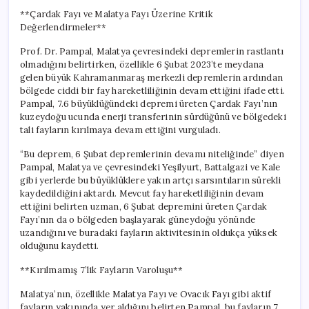
Fay
**Çardak Fayı ve Malatya Fayı Üzerine Kritik
Tehlikesi
Değerlendirmeler**
için
Prof. Dr. Pampal, Malatya çevresindeki depremlerin rastlantı
olmadığını belirtirken, özellikle 6 Şubat 2023’te meydana
gelen büyük Kahramanmaraş merkezli depremlerin ardından
bölgede ciddi bir fay hareketliliğinin devam ettiğini ifade etti.
Pampal, 7.6 büyüklüğündeki depremi üreten Çardak Fayı’nın
kuzeydoğu ucunda enerji transferinin sürdüğünü ve bölgedeki
tali fayların kırılmaya devam ettiğini vurguladı.
“Bu deprem, 6 Şubat depremlerinin devamı niteliğinde” diyen
Pampal, Malatya ve çevresindeki Yeşilyurt, Battalgazi ve Kale
gibi yerlerde bu büyüklüklere yakın artçı sarsıntıların sürekli
kaydedildiğini aktardı. Mevcut fay hareketliliğinin devam
ettiğini belirten uzman, 6 Şubat depremini üreten Çardak
Fayı’nın da o bölgeden başlayarak güneydoğu yönünde
uzandığını ve buradaki fayların aktivitesinin oldukça yüksek
olduğunu kaydetti.
**Kırılmamış 7’lik Fayların Varoluşu**
Malatya’nın, özellikle Malatya Fayı ve Ovacık Fayı gibi aktif
fayların yakınında yer aldığını belirten Pampal, bu fayların 7