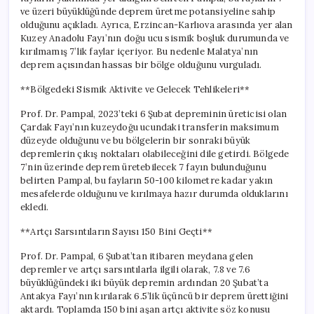
ve üzeri büyüklüğünde deprem üretme potansiyeline sahip
olduğunu açıkladı. Ayrıca, Erzincan-Karlıova arasında yer alan
Kuzey Anadolu Fayı’nın doğu ucu sismik boşluk durumunda ve
kırılmamış 7’lik faylar içeriyor. Bu nedenle Malatya’nın
deprem açısından hassas bir bölge olduğunu vurguladı.
**Bölgedeki Sismik Aktivite ve Gelecek Tehlikeleri**
Prof. Dr. Pampal, 2023’teki 6 Şubat depreminin üreticisi olan
Çardak Fayı’nın kuzeydoğu ucundaki transferin maksimum
düzeyde olduğunu ve bu bölgelerin bir sonraki büyük
depremlerin çıkış noktaları olabileceğini dile getirdi. Bölgede
7’nin üzerinde deprem üretebilecek 7 fayın bulunduğunu
belirten Pampal, bu fayların 50-100 kilometre kadar yakın
mesafelerde olduğunu ve kırılmaya hazır durumda olduklarını
ekledi.
**Artçı Sarsıntıların Sayısı 150 Bini Geçti**
Prof. Dr. Pampal, 6 Şubat’tan itibaren meydana gelen
depremler ve artçı sarsıntılarla ilgili olarak, 7.8 ve 7.6
büyüklüğündeki iki büyük depremin ardından 20 Şubat’ta
Antakya Fayı’nın kırılarak 6.5’lik üçüncü bir deprem ürettiğini
aktardı. Toplamda 150 bini aşan artçı aktivite söz konusu