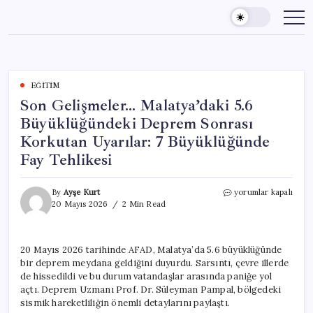
Skip
to
content
EĞITIM
Son Gelişmeler… Malatya’daki 5.6
Büyüklüğündeki Deprem Sonrası
Korkutan Uyarılar: 7 Büyüklüğünde
Fay Tehlikesi
Son
By
Ayşe Kurt
yorumlar kapalı
Gelişmeler…
20 Mayıs 2026
2 Min Read
Malatya’daki
5.6
Büyüklüğündeki
20 Mayıs 2026 tarihinde AFAD, Malatya’da 5.6 büyüklüğünde
Deprem
bir deprem meydana geldiğini duyurdu. Sarsıntı, çevre illerde
Sonrası
Korkutan
de hissedildi ve bu durum vatandaşlar arasında paniğe yol
Uyarılar:
açtı. Deprem Uzmanı Prof. Dr. Süleyman Pampal, bölgedeki
7
sismik hareketliliğin önemli detaylarını paylaştı.
Büyüklüğünde