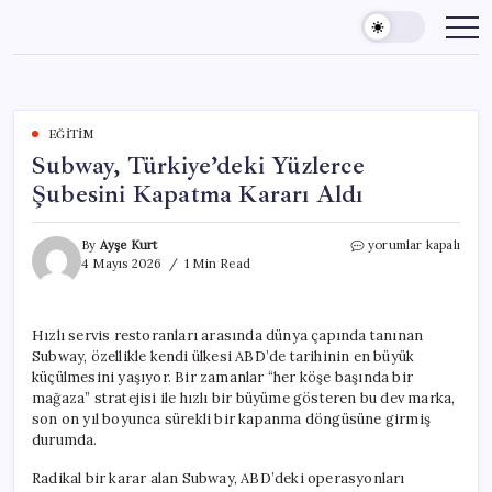
Skip
to
content
EĞITIM
Subway, Türkiye’deki Yüzlerce
Şubesini Kapatma Kararı Aldı
Subway,
By
Ayşe Kurt
yorumlar kapalı
Türkiye’deki
4 Mayıs 2026
1 Min Read
Yüzlerce
Şubesini
Kapatma
Hızlı servis restoranları arasında dünya çapında tanınan
Kararı
Subway, özellikle kendi ülkesi ABD’de tarihinin en büyük
Aldı
için
küçülmesini yaşıyor. Bir zamanlar “her köşe başında bir
mağaza” stratejisi ile hızlı bir büyüme gösteren bu dev marka,
son on yıl boyunca sürekli bir kapanma döngüsüne girmiş
durumda.
Radikal bir karar alan Subway, ABD’deki operasyonları