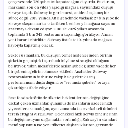
çerçevesinde 729 şubesini kapatacağını duyurdu. Bu durum,
markanın son on yılda yaşadığı mağaza sayısındaki düşüşü
zirveye taşıdı. Subway’in gerilemesi, aniden başlamış bir
süreç değil. 2015 yılında ABD genelinde yaklaşık 27 bin şube ile
zirveye ulaşan marka, o tarihten beri her yıl mağaza sayısını
azaltmaya devam ediyor. 2016 ile 2025 yılları arasında
toplamda 8 bin 345 restoranın kapandığı görülüyor. Alınan
yeni karar ile birlikte, Subway üst üste 10. yılını da mağaza
kaybıyla kapatmış olacak.
Sektör uzmanları, bu düşüşün temel nedenlerinden birinin
şirketin geçmişteki aşırı hızlı büyüme stratejisi olduğunu
belirtiyor. Yakın mesafelerde açılan şubeler, uzun vadede her
bir şubenin gelirini olumsuz etkiledi. Analistler, Subway
restoranlarının birbirine rakip hale gelerek satış
performansını düşürdüğünü ve “verimsiz şubeler” ortaya
çıkardığını ifade ediyor.
Fast food sektöründe tüketici beklentilerinin değiştiğine
dikkat çeken uzmanlar, günümüzde insanların sadece hızlı
yiyecekler aramadığını, aynı zamanda taze ve kaliteli ürünleri
tercih ettiğini vurguluyor. Geleneksel hızlı servis zincirlerinin
bu değişime uyum sağlamakta zorlandığı, Subway’in standart
menü yapısının ise yeni tüketici alışkanlıklarının gerisinde