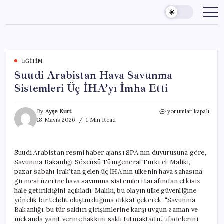
Skip
to
content
EĞITIM
Suudi Arabistan Hava Savunma
Sistemleri Üç İHA’yı İmha Etti
Suudi
By
Ayşe Kurt
yorumlar kapalı
Arabistan
18 Mayıs 2026
1 Min Read
Hava
Savunma
Sistemleri
Suudi Arabistan resmi haber ajansı SPA’nın duyurusuna göre,
Üç
Savunma Bakanlığı Sözcüsü Tümgeneral Turki el-Maliki,
İHA’yı
İmha
pazar sabahı Irak’tan gelen üç İHA’nın ülkenin hava sahasına
Etti
girmesi üzerine hava savunma sistemleri tarafından etkisiz
için
hale getirildiğini açıkladı. Maliki, bu olayın ülke güvenliğine
yönelik bir tehdit oluşturduğuna dikkat çekerek, “Savunma
Bakanlığı, bu tür saldırı girişimlerine karşı uygun zaman ve
mekanda yanıt verme hakkını saklı tutmaktadır.” ifadelerini