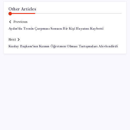
Other Articles
Previous
Aydın’da Trenin Çarpması Sonucu Bir Kişi Hayatını Kaybetti
Next
Kızılay Başkanı’nın Kızının Öğretmen Olması Tartışmaları Alevlendirdi
SON YAZILAR
Hyundai IONIQ 6 Yenilendi: İşte Türkiye Fiyatları