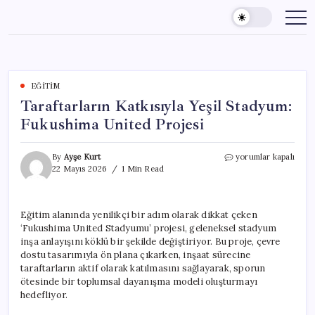
Skip
to
content
EĞITIM
Taraftarların Katkısıyla Yeşil Stadyum:
Fukushima United Projesi
Taraftarların
By
Ayşe Kurt
yorumlar kapalı
Katkısıyla
22 Mayıs 2026
1 Min Read
Yeşil
Stadyum:
Fukushima
Eğitim alanında yenilikçi bir adım olarak dikkat çeken
United
‘Fukushima United Stadyumu’ projesi, geleneksel stadyum
Projesi
için
inşa anlayışını köklü bir şekilde değiştiriyor. Bu proje, çevre
dostu tasarımıyla ön plana çıkarken, inşaat sürecine
taraftarların aktif olarak katılmasını sağlayarak, sporun
ötesinde bir toplumsal dayanışma modeli oluşturmayı
hedefliyor.