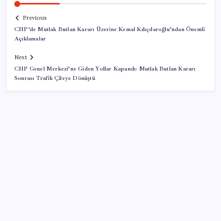
Previous
CHP’de Mutlak Butlan Kararı Üzerine Kemal Kılıçdaroğlu’ndan Önemli
Açıklamalar
Next
CHP Genel Merkezi’ne Giden Yollar Kapandı: Mutlak Butlan Kararı
Sonrası Trafik Çileye Dönüştü
SON YAZILAR
Hyundai IONIQ 6 Yenilendi: İşte Türkiye Fiyatları