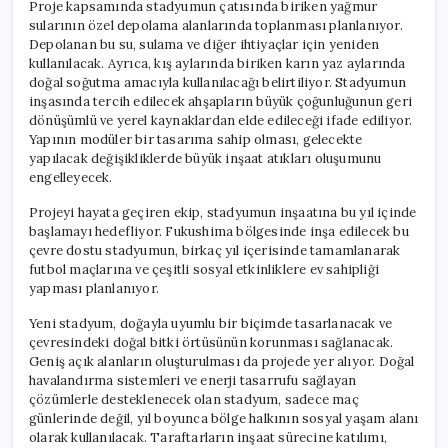
Proje kapsamında stadyumun çatısında biriken yağmur
sularının özel depolama alanlarında toplanması planlanıyor.
Depolanan bu su, sulama ve diğer ihtiyaçlar için yeniden
kullanılacak. Ayrıca, kış aylarında biriken karın yaz aylarında
doğal soğutma amacıyla kullanılacağı belirtiliyor. Stadyumun
inşasında tercih edilecek ahşapların büyük çoğunluğunun geri
dönüşümlü ve yerel kaynaklardan elde edileceği ifade ediliyor.
Yapının modüler bir tasarıma sahip olması, gelecekte
yapılacak değişikliklerde büyük inşaat atıkları oluşumunu
engelleyecek.
Projeyi hayata geçiren ekip, stadyumun inşaatına bu yıl içinde
başlamayı hedefliyor. Fukushima bölgesinde inşa edilecek bu
çevre dostu stadyumun, birkaç yıl içerisinde tamamlanarak
futbol maçlarına ve çeşitli sosyal etkinliklere ev sahipliği
yapması planlanıyor.
Yeni stadyum, doğayla uyumlu bir biçimde tasarlanacak ve
çevresindeki doğal bitki örtüsünün korunması sağlanacak.
Geniş açık alanların oluşturulması da projede yer alıyor. Doğal
havalandırma sistemleri ve enerji tasarrufu sağlayan
çözümlerle desteklenecek olan stadyum, sadece maç
günlerinde değil, yıl boyunca bölge halkının sosyal yaşam alanı
olarak kullanılacak. Taraftarların inşaat sürecine katılımı,