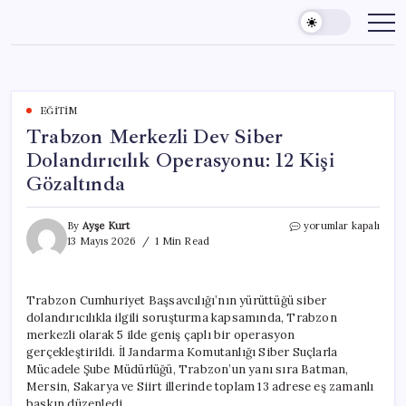
Skip
to
content
EĞITIM
Trabzon Merkezli Dev Siber
Dolandırıcılık Operasyonu: 12 Kişi
Gözaltında
Trabzon
By
Ayşe Kurt
yorumlar kapalı
Merkezli
13 Mayıs 2026
1 Min Read
Dev
Siber
Dolandırıcılık
Trabzon Cumhuriyet Başsavcılığı’nın yürüttüğü siber
Operasyonu:
dolandırıcılıkla ilgili soruşturma kapsamında, Trabzon
12
Kişi
merkezli olarak 5 ilde geniş çaplı bir operasyon
Gözaltında
gerçekleştirildi. İl Jandarma Komutanlığı Siber Suçlarla
için
Mücadele Şube Müdürlüğü, Trabzon’un yanı sıra Batman,
Mersin, Sakarya ve Siirt illerinde toplam 13 adrese eş zamanlı
baskın düzenledi.