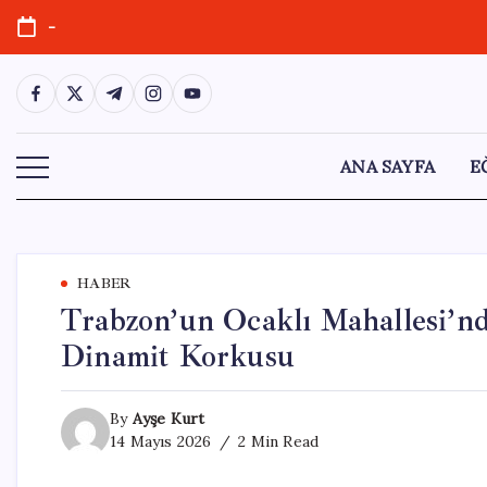
Skip
-
to
content
https://www.facebook.com/
https://twitter.com/
https://t.me/
https://www.instagram.com/
https://youtube.com/
ANA SAYFA
E
HABER
Trabzon’un Ocaklı Mahallesi’nd
Dinamit Korkusu
By
Ayşe Kurt
14 Mayıs 2026
2 Min Read