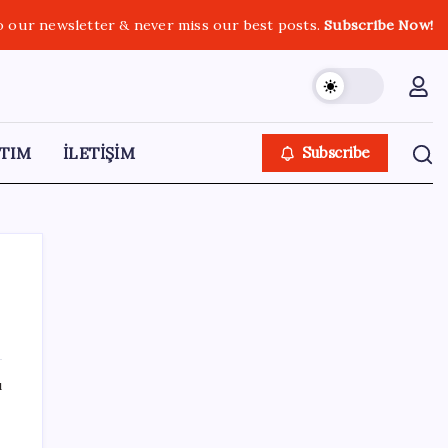
o our newsletter & never miss our best posts.
Subscribe Now!
TIM
İLETİŞİM
Subscribe
SON YAZILAR
ı
Cezaevlerinde iğne atsan yere düşmez