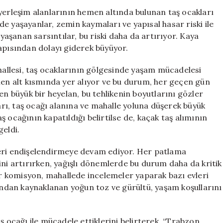
Alarmı:
yerleşim alanlarının hemen altında bulunan taş ocakları
Taş
lede yaşayanlar, zemin kaymaları ve yapısal hasar riski ile
Ocağı
şanan sarsıntılar, bu riski daha da artırıyor. Kaya
ve
apısından dolayı giderek büyüyor.
Dinamit
Korkusu
ahallesi, taş ocaklarının gölgesinde yaşam mücadelesi
için
men alt kısmında yer alıyor ve bu durum, her geçen gün
en büyük bir heyelan, bu tehlikenin boyutlarını gözler
ı, taş ocağı alanına ve mahalle yoluna düşerek büyük
 ocağının kapatıldığı belirtilse de, kaçak taş alımının
geldi.
leri endişelendirmeye devam ediyor. Her patlama
ini artırırken, yağışlı dönemlerde bu durum daha da kritik
bir komisyon, mahallede incelemeler yaparak bazı evleri
rından kaynaklanan yoğun toz ve gürültü, yaşam koşullarını
ş ocağı ile mücadele ettiklerini belirterek, “Trabzon