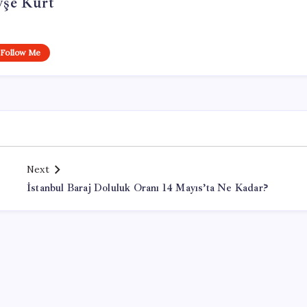
yşe Kurt
Follow Me
Next
İstanbul Baraj Doluluk Oranı 14 Mayıs’ta Ne Kadar?
Office Lisans Satın Al