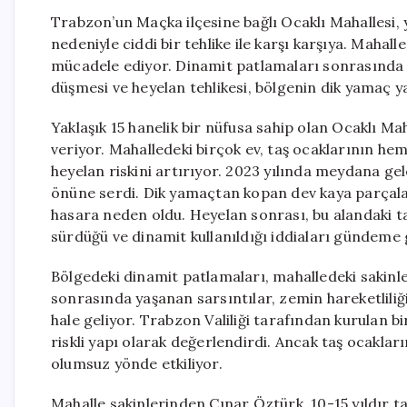
Trabzon’un Maçka ilçesine bağlı Ocaklı Mahallesi, 
nedeniyle ciddi bir tehlike ile karşı karşıya. Mahal
mücadele ediyor. Dinamit patlamaları sonrasında ya
düşmesi ve heyelan tehlikesi, bölgenin dik yamaç y
Yaklaşık 15 hanelik bir nüfusa sahip olan Ocaklı M
veriyor. Mahalledeki birçok ev, taş ocaklarının he
heyelan riskini artırıyor. 2023 yılında meydana gel
önüne serdi. Dik yamaçtan kopan dev kaya parçalar
hasara neden oldu. Heyelan sonrası, bu alandaki taş
sürdüğü ve dinamit kullanıldığı iddiaları gündeme 
Bölgedeki dinamit patlamaları, mahalledeki sakin
sonrasında yaşanan sarsıntılar, zemin hareketliliğ
hale geliyor. Trabzon Valiliği tarafından kurulan 
riskli yapı olarak değerlendirdi. Ancak taş ocakla
olumsuz yönde etkiliyor.
Mahalle sakinlerinden Çınar Öztürk, 10-15 yıldır ta