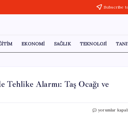
Subscribe t
ĞİTİM
EKONOMİ
SAĞLIK
TEKNOLOJİ
TANI
e Tehlike Alarmı: Taş Ocağı ve
Trabzon’un
yorumlar kapal
Ocaklı
Mahallesi’nde
Tehlike