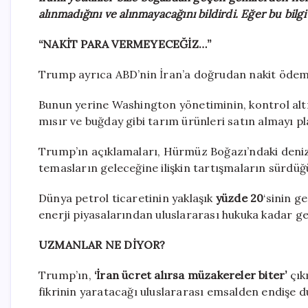
alınmadığını ve alınmayacağını bildirdi. Eğer bu bil
“NAKİT PARA VERMEYECEĞİZ…”
Trump ayrıca ABD’nin İran’a doğrudan nakit ödem
Bunun yerine Washington yönetiminin, kontrol altın
mısır ve buğday gibi tarım ürünleri satın almayı pl
Trump’ın açıklamaları, Hürmüz Boğazı’ndaki deniz
temasların geleceğine ilişkin tartışmaların sürdü
Dünya petrol ticaretinin yaklaşık
yüzde 20
‘sinin ge
enerji piyasalarından uluslararası hukuka kadar gen
UZMANLAR NE DİYOR?
Trump’ın,
‘İran ücret alırsa müzakereler biter’
çık
fikrinin yaratacağı uluslararası emsalden endişe 