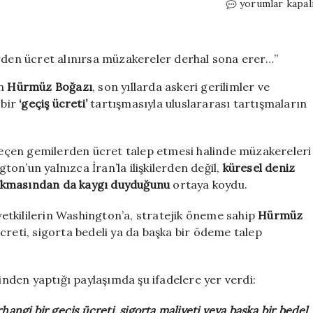
Trump’tan
yorumlar kapal
İran’a
Hürmüz
tehdidi:
“Gemilerden
ücret
an
Hürmüz Boğazı
, son yıllarda askeri gerilimler ve
alınırsa
 bir
‘geçiş ücreti’
tartışmasıyla uluslararası tartışmaların
müzakereler
derhal
sona
erer…”
geçen gemilerden ücret talep etmesi halinde müzakereleri
için
on’un yalnızca İran’la ilişkilerden değil,
küresel deniz
a çıkmasından da kaygı duyduğunu
ortaya koydu.
etkililerin Washington’a, stratejik öneme sahip
Hürmüz
creti, sigorta bedeli ya da başka bir ödeme talep
nden yaptığı paylaşımda şu ifadelere yer verdi:
angi bir geçiş ücreti, sigorta maliyeti veya başka bir bedel