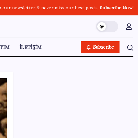
o our newsletter & never miss our best posts.
Subscribe Now!
TIM
İLETİŞİM
Subscribe
SON YAZILAR
Meta’nın Yapay Zeka Modeli Dışarı Sızdı:
Siber Saldırı Oldu mu?