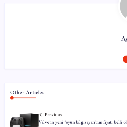
A
Other Articles
Previous
Valve’ın yeni ‘oyun bilgisayarı’nın fiyatı belli o