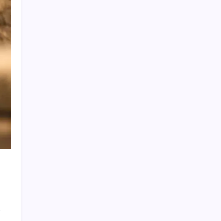
Komünist Mao’nun makam aracıydı, bugün
zenginlerin lüks oyuncağı oldu
Mevduat faizinde mart ayından bu yana bir
ilk yaşandı!
Yapay Zeka ile Üretilen Müziklere Filigran
Geliyor
Siri AI Hangi Apple Cihazlarında
Desteklenecek? İşte Tam Liste
TCMB, yılın üçüncü enflasyon raporunu 13
Ağustos’ta açıklayacak
Hyundai IONIQ 6 Yenilendi: İşte Türkiye
Fiyatları
2026 ALES/2 soru kitapçığı ve cevap
anahtarı ne zaman erişime açılacak?
ALES/2 soru kitapçığı ve cevap anahtarı
nasıl görüntülenir?
Kamu verilerinde yapay zekâ ayarı