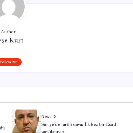
Author
yşe Kurt
Follow Me
Next
Suriye’de tarihi dava: İlk kez bir Esad
ldu
yargılanıyor