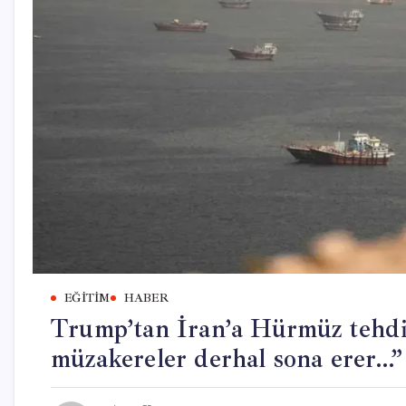
EĞITIM
HABER
Trump’tan İran’a Hürmüz tehdid
müzakereler derhal sona erer…”