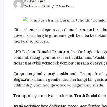
By
Ayşe Kurt
24 Haziran 2026
2 Min Read
Küresel enerji akışının can damarlarından biri ol
güvenlik krizleriyle gündeme gelirken, bu kez olası
merkezine yerleşti.
ABD Başkanı
Donald Trump
‘ın, İran’ın boğazdan 
sonlandıracağı yönündeki sert açıklaması, Washingt
ticaretini etkileyebilecek yeni bir emsalin ortay
Çarşamba günü yaptığı açıklamada Trump, İranlı y
Boğazı
‘nı kullanan gemilerden herhangi bir geçiş ü
edilmediği yönünde güvence verdiğini öne sürdü.
Trump, sosyal medya platformu
Truth Social
üzeri
İranlı yetkililer bize boğazdan geçen gemilerden herh