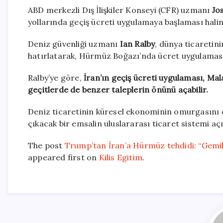
ABD merkezli Dış İlişkiler Konseyi (CFR) uzmanı
Jo
yollarında geçiş ücreti uygulamaya başlaması halin
Deniz güvenliği uzmanı
Ian Ralby
, dünya ticaretini
hatırlatarak, Hürmüz Boğazı’nda ücret uygulamasın
Ralby’ye göre,
İran’ın geçiş ücreti uygulaması, Ma
geçitlerde de benzer taleplerin önünü açabilir.
Deniz ticaretinin küresel ekonominin omurgasını 
çıkacak bir emsalin uluslararası ticaret sistemi a
The post
Trump’tan İran’a Hürmüz tehdidi: “Gemil
appeared first on
Kilis Egitim
.