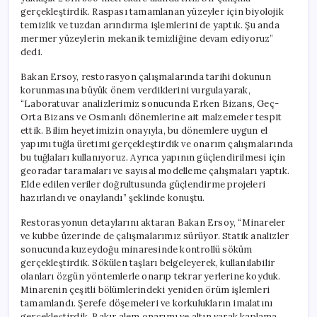
gerçekleştirdik. Raspası tamamlanan yüzeyler için biyolojik
temizlik ve tuzdan arındırma işlemlerini de yaptık. Şu anda
mermer yüzeylerin mekanik temizliğine devam ediyoruz”
dedi.
Bakan Ersoy, restorasyon çalışmalarında tarihi dokunun
korunmasına büyük önem verdiklerini vurgulayarak,
“Laboratuvar analizlerimiz sonucunda Erken Bizans, Geç-
Orta Bizans ve Osmanlı dönemlerine ait malzemeler tespit
ettik. Bilim heyetimizin onayıyla, bu dönemlere uygun el
yapımı tuğla üretimi gerçekleştirdik ve onarım çalışmalarında
bu tuğlaları kullanıyoruz. Ayrıca yapının güçlendirilmesi için
georadar taramaları ve sayısal modelleme çalışmaları yaptık.
Elde edilen veriler doğrultusunda güçlendirme projeleri
hazırlandı ve onaylandı” şeklinde konuştu.
Restorasyonun detaylarını aktaran Bakan Ersoy, “Minareler
ve kubbe üzerinde de çalışmalarımız sürüyor. Statik analizler
sonucunda kuzeydoğu minaresinde kontrollü söküm
gerçekleştirdik. Sökülen taşları belgeleyerek, kullanılabilir
olanları özgün yöntemlerle onarıp tekrar yerlerine koyduk.
Minarenin çeşitli bölümlerindeki yeniden örüm işlemleri
tamamlandı. Şerefe döşemeleri ve korkulukların imalatını
gerçekleştirdik. Bakır alem onarımı ve altın varak kaplama