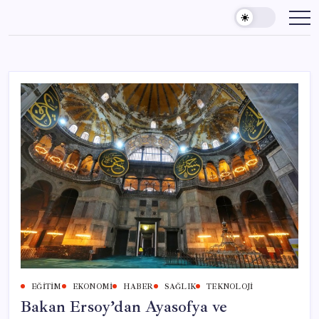
Skip
to
content
EĞITIM
EKONOMI
HABER
SAĞLIK
TEKNOLOJI
Bakan Ersoy’dan Ayasofya ve