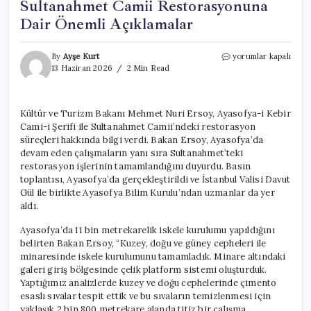
Sultanahmet Camii Restorasyonuna
Dair Önemli Açıklamalar
Bakan
By
Ayşe Kurt
yorumlar kapalı
Ersoy’dan
13 Haziran 2026
2 Min Read
Ayasofya
ve
Sultanahmet
Kültür ve Turizm Bakanı Mehmet Nuri Ersoy, Ayasofya-i Kebir
Camii
Cami-i Şerifi ile Sultanahmet Camii’ndeki restorasyon
Restorasyonuna
Dair
süreçleri hakkında bilgi verdi. Bakan Ersoy, Ayasofya’da
Önemli
devam eden çalışmaların yanı sıra Sultanahmet’teki
Açıklamalar
restorasyon işlerinin tamamlandığını duyurdu. Basın
için
toplantısı, Ayasofya’da gerçekleştirildi ve İstanbul Valisi Davut
Gül ile birlikte Ayasofya Bilim Kurulu’ndan uzmanlar da yer
aldı.
Ayasofya’da 11 bin metrekarelik iskele kurulumu yapıldığını
belirten Bakan Ersoy, “Kuzey, doğu ve güney cepheleri ile
minaresinde iskele kurulumunu tamamladık. Minare altındaki
galeri giriş bölgesinde çelik platform sistemi oluşturduk.
Yaptığımız analizlerde kuzey ve doğu cephelerinde çimento
esaslı sıvalar tespit ettik ve bu sıvaların temizlenmesi için
yaklaşık 2 bin 800 metrekare alanda titiz bir çalışma