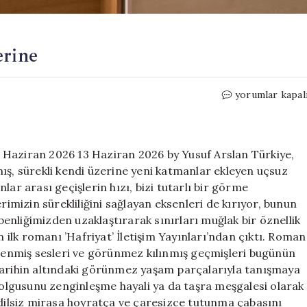
erine
Osman
yorumlar kapal
Özarslan
ile
Hafriyat
üzerine
 Haziran 2026 13 Haziran 2026 by Yusuf Arslan Türkiye,
için
ış, sürekli kendi üzerine yeni katmanlar ekleyen uçsuz
lar arası geçişlerin hızı, bizi tutarlı bir görme
mizin sürekliliğini sağlayan eksenleri de kırıyor, bunun
nliğimizden uzaklaştırarak sınırları muğlak bir öznellik
lk romanı ’Hafriyat’ İletişim Yayınları’ndan çıktı. Roman
elenmiş sesleri ve görünmez kılınmış geçmişleri bugünün
tarihin altındaki görünmez yaşam parçalarıyla tanışmaya
’ olgusunu zenginleşme hayali ya da taşra meşgalesi olarak
 dilsiz mirasa hoyratça ve çaresizce tutunma çabasını