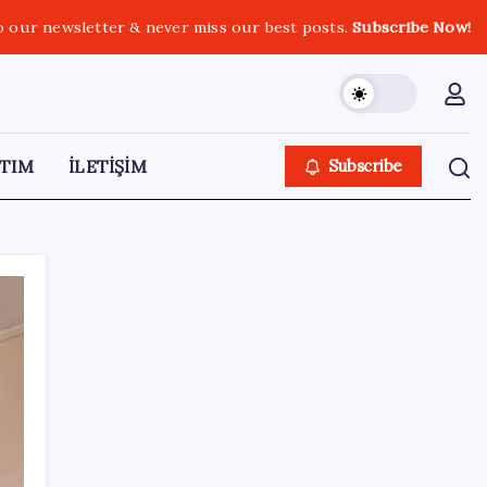
o our newsletter & never miss our best posts.
Subscribe Now!
TIM
İLETİŞİM
Subscribe
SON YAZILAR
ABD ile ticaret gerilimine rağmen artış: Çin
malları tüm dünyayı sarıyor