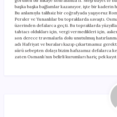
görünen bir hikâye sonrasında II. Meşrutiyet’te baş
başka başka bağlamlar kazanıyor, işte bir kaderin
Bu anlamıyla talihsiz bir coğrafyada yaşıyoruz Rom
Persler ve Yunanlılar bu topraklarda savaştı. Osm
üzerinden defalarca geçti. Bu topraklarda yüzyıllar
tahtacı oldukları için, vergi vermedikleri için, as
son derece travmalarla dolu unutulmuş hatırlanmay
adı Hafriyat ve buraları kazıp çıkartmamız gerektiğ
sürü sebepten dolayı bizim hafızamız defalarca k
zaten Osmanlı’nın belirli kurumları hariç pek kayıt