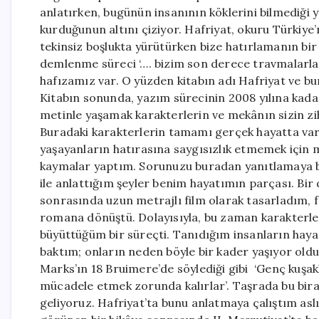
anlatırken, bugünün insanının köklerini bilmediği y
kurduğunun altını çiziyor. Hafriyat, okuru Türkiye’
tekinsiz boşlukta yürütürken bize hatırlamanın bir lüt
demlenme süreci ‘…. bizim son derece travmalarla 
hafızamız var. O yüzden kitabın adı Hafriyat ve b
Kitabın sonunda, yazım sürecinin 2008 yılına kada
metinle yaşamak karakterlerin ve mekânın sizin zi
Buradaki karakterlerin tamamı gerçek hayatta var
yaşayanların hatırasına saygısızlık etmemek için 
kaymalar yaptım. Sorunuzu buradan yanıtlamaya 
ile anlattığım şeyler benim hayatımın parçası. Bir 
sonrasında uzun metrajlı film olarak tasarladım, 
romana dönüştü. Dolayısıyla, bu zaman karakterler
büyüttüğüm bir süreçti. Tanıdığım insanların haya
baktım; onların neden böyle bir kader yaşıyor oldu
Marks’ın 18 Bruimere’de söylediği gibi ‘Genç kuşakl
mücadele etmek zorunda kalırlar’. Taşrada bu biraz
geliyoruz. Hafriyat’ta bunu anlatmaya çalıştım as