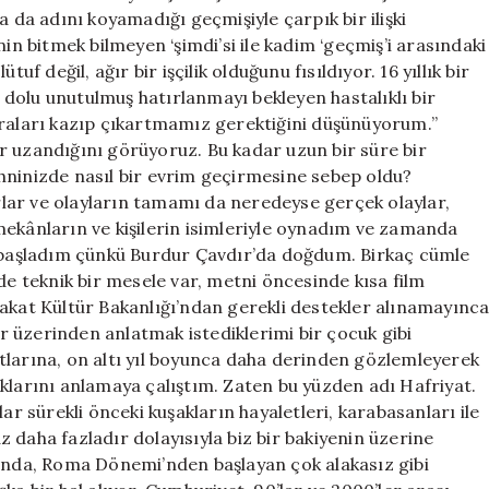
a da adını koyamadığı geçmişiyle çarpık bir ilişki
nin bitmek bilmeyen ‘şimdi’si ile kadim ‘geçmiş’i arasındaki
uf değil, ağır bir işçilik olduğunu fısıldıyor. 16 yıllık bir
dolu unutulmuş hatırlanmayı bekleyen hastalıklı bir
uraları kazıp çıkartmamız gerektiğini düşünüyorum.’’
r uzandığını görüyoruz. Bu kadar uzun bir süre bir
hninizde nasıl bir evrim geçirmesine sebep oldu?
lar ve olayların tamamı da neredeyse gerçek olaylar,
mekânların ve kişilerin isimleriyle oynadım ve zamanda
başladım çünkü Burdur Çavdır’da doğdum. Birkaç cümle
de teknik bir mesele var, metni öncesinde kısa film
fakat Kültür Bakanlığı’ndan gerekli destekler alınamayınc
 üzerinden anlatmak istediklerimi bir çocuk gibi
tlarına, on altı yıl boyunca daha derinden gözlemleyerek
klarını anlamaya çalıştım. Zaten bu yüzden adı Hafriyat.
ar sürekli önceki kuşakların hayaletleri, karabasanları ile
 daha fazladır dolayısıyla biz bir bakiyenin üzerine
lında, Roma Dönemi’nden başlayan çok alakasız gibi