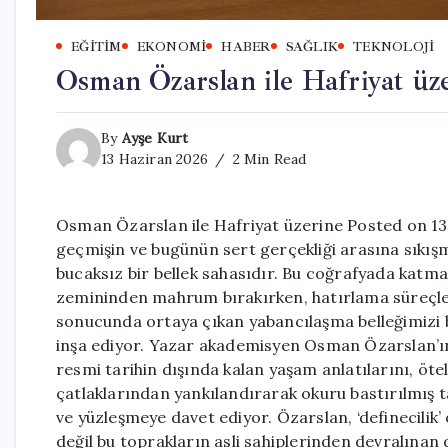
EĞITIM
EKONOMI
HABER
SAĞLIK
TEKNOLOJI
Osman Özarslan ile Hafriyat üz
By
Ayşe Kurt
13 Haziran 2026
2 Min Read
Osman Özarslan ile Hafriyat üzerine Posted on 13
geçmişin ve bugünün sert gerçekliği arasına sıkışm
bucaksız bir bellek sahasıdır. Bu coğrafyada katman
zemininden mahrum bırakırken, hatırlama süreçleri
sonucunda ortaya çıkan yabancılaşma belleğimizi be
inşa ediyor. Yazar akademisyen Osman Özarslan’ın i
resmi tarihin dışında kalan yaşam anlatılarını, öt
çatlaklarından yankılandırarak okuru bastırılmış 
ve yüzleşmeye davet ediyor. Özarslan, ‘definecilik
değil bu toprakların asli sahiplerinden devralınan