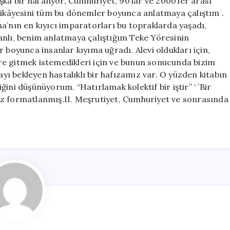
ka bir hal alıyor, Cumhuriyet, 90’lar ve 2000’ler arası
 hikâyesini tüm bu dönemler boyunca anlatmaya çalıştım .
a’nın en kıyıcı imparatorları bu topraklarda yaşadı,
anlı, benim anlatmaya çalıştığım Teke Yöresinin
 boyunca insanlar kıyıma uğradı. Alevi oldukları için,
kere gitmek istemedikleri için ve bunun sonucunda bizim
ı bekleyen hastalıklı bir hafızamız var. O yüzden kitabın
ini düşünüyorum. “Hatırlamak kolektif bir iştir” ‘ ’Bir
ez formatlanmış.II. Meşrutiyet, Cumhuriyet ve sonrasında