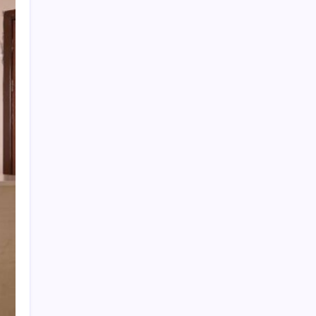
Salgın hızla yayıldı: 1,5 milyon koli yumurta
toplatıldı
Yakıt sıkıntısı Rusya’ya 13 yıllık yasağı
kaldırttı
Kılıçdaroğlu görevden almıştı… YSK’den
‘YENİ Parti’ kararı: Mehmet Hadimi
Yakupoğlu resmen temsilci oldu
Fiyatını gören kapış kapış alıyor: Talebe
stok yetişmiyor
Bakan Yumaklı Güvenli Elektronik Küpe
İzleme Sistemi’ni tanıttı! “Her hayvanın
dijital bir kimliği olacak”
Meta’nın Yapay Zeka Modeli Dışarı Sızdı:
Siber Saldırı Oldu mu?
Komünist Mao’nun makam aracıydı, bugün
zenginlerin lüks oyuncağı oldu
Mevduat faizinde mart ayından bu yana bir