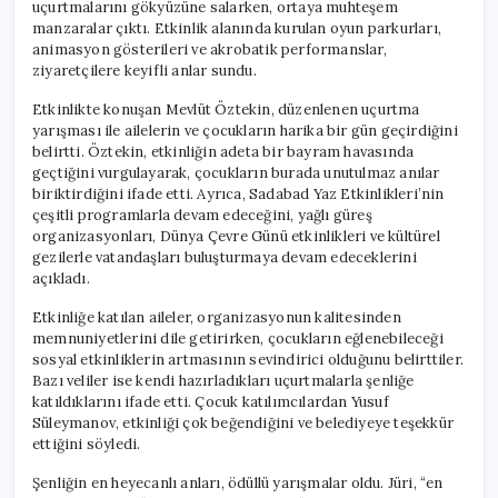
uçurtmalarını gökyüzüne salarken, ortaya muhteşem
manzaralar çıktı. Etkinlik alanında kurulan oyun parkurları,
animasyon gösterileri ve akrobatik performanslar,
ziyaretçilere keyifli anlar sundu.
Etkinlikte konuşan Mevlüt Öztekin, düzenlenen uçurtma
yarışması ile ailelerin ve çocukların harika bir gün geçirdiğini
belirtti. Öztekin, etkinliğin adeta bir bayram havasında
geçtiğini vurgulayarak, çocukların burada unutulmaz anılar
biriktirdiğini ifade etti. Ayrıca, Sadabad Yaz Etkinlikleri’nin
çeşitli programlarla devam edeceğini, yağlı güreş
organizasyonları, Dünya Çevre Günü etkinlikleri ve kültürel
gezilerle vatandaşları buluşturmaya devam edeceklerini
açıkladı.
Etkinliğe katılan aileler, organizasyonun kalitesinden
memnuniyetlerini dile getirirken, çocukların eğlenebileceği
sosyal etkinliklerin artmasının sevindirici olduğunu belirttiler.
Bazı veliler ise kendi hazırladıkları uçurtmalarla şenliğe
katıldıklarını ifade etti. Çocuk katılımcılardan Yusuf
Süleymanov, etkinliği çok beğendiğini ve belediyeye teşekkür
ettiğini söyledi.
Şenliğin en heyecanlı anları, ödüllü yarışmalar oldu. Jüri, “en