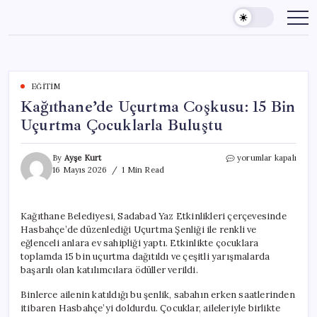
Skip
to
content
EĞITIM
Kağıthane’de Uçurtma Coşkusu: 15 Bin
Uçurtma Çocuklarla Buluştu
Kağıthane’de
By
Ayşe Kurt
yorumlar kapalı
Uçurtma
16 Mayıs 2026
1 Min Read
Coşkusu:
15
Bin
Kağıthane Belediyesi, Sadabad Yaz Etkinlikleri çerçevesinde
Uçurtma
Hasbahçe’de düzenlediği Uçurtma Şenliği ile renkli ve
Çocuklarla
Buluştu
eğlenceli anlara ev sahipliği yaptı. Etkinlikte çocuklara
için
toplamda 15 bin uçurtma dağıtıldı ve çeşitli yarışmalarda
başarılı olan katılımcılara ödüller verildi.
Binlerce ailenin katıldığı bu şenlik, sabahın erken saatlerinden
itibaren Hasbahçe’yi doldurdu. Çocuklar, aileleriyle birlikte